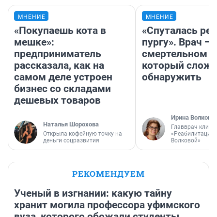
МНЕНИЕ
МНЕНИЕ
«Покупаешь кота в
«Спуталась реч
мешке»:
пургу». Врач — 
предприниматель
смертельном д
рассказала, как на
который слож
самом деле устроен
обнаружить
бизнес со складами
дешевых товаров
Ирина Волкова
Наталья Шорохова
Главврач клини
Открыла кофейную точку на
«Реабилитация 
деньги соцразвития
Волковой»
РЕКОМЕНДУЕМ
Ученый в изгнании: какую тайну
хранит могила профессора уфимского
вуза, которого обожали студенты