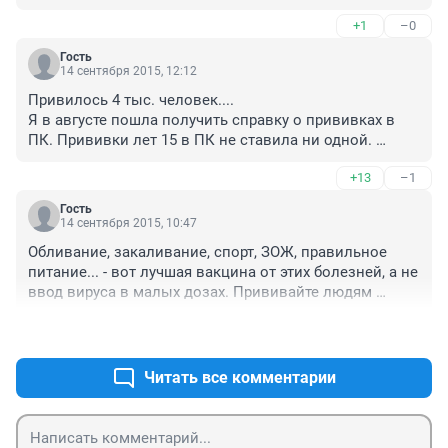
молодость в больницах провела, а гриппом так ни 
+1
–0
разу и не болела... сто раз подумайте, прежде чем 
ставить.
Гость
14 сентября 2015, 12:12
Привилось 4 тыс. человек....

Я в августе пошла получить справку о прививках в 
ПК. Прививки лет 15 в ПК не ставила ни одной. 
Сначали меня поругали, что не прихожу на прививки, 
+13
–1
но потом достали карточку и чудо: я последние 3 года 
стабильно "прививаюсь" у них от разных болячек....
Гость
14 сентября 2015, 10:47
Обливание, закаливание, спорт, ЗОЖ, правильное 
питание... - вот лучшая вакцина от этих болезней, а не 
ввод вируса в малых дозах. Прививайте людям 
любовь к здоровому образу жизни и никаких вакцин 
+42
–14
не надо будет!
Читать все комментарии