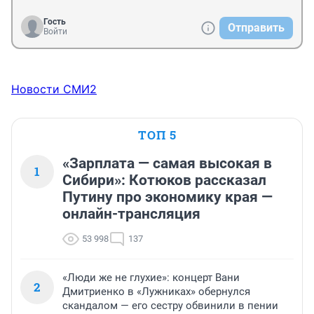
Гость
Отправить
Войти
Новости СМИ2
ТОП 5
«Зарплата — самая высокая в
1
Сибири»: Котюков рассказал
Путину про экономику края —
онлайн-трансляция
53 998
137
«Люди же не глухие»: концерт Вани
2
Дмитриенко в «Лужниках» обернулся
скандалом — его сестру обвинили в пении