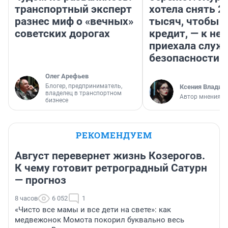
транспортный эксперт
хотела снять 2
разнес миф о «вечных»
тысяч, чтобы п
советских дорогах
кредит, — к не
приехала служ
безопасности
Олег Арефьев
Блогер, предприниматель,
Ксения Владим
владелец в транспортном
Автор мнения
бизнесе
РЕКОМЕНДУЕМ
Август перевернет жизнь Козерогов.
К чему готовит ретроградный Сатурн
— прогноз
8 часов
6 052
1
«Чисто все мамы и все дети на свете»: как
медвежонок Момота покорил буквально весь