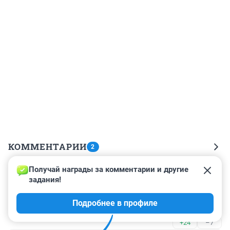
КОММЕНТАРИИ
2
Получай награды за комментарии и другие 
Гость
1 сентября 2015, 00:00
задания!
за эти деньги сейчас и похороны то нормально не 
Подробнее в профиле
устроить
+24
–7