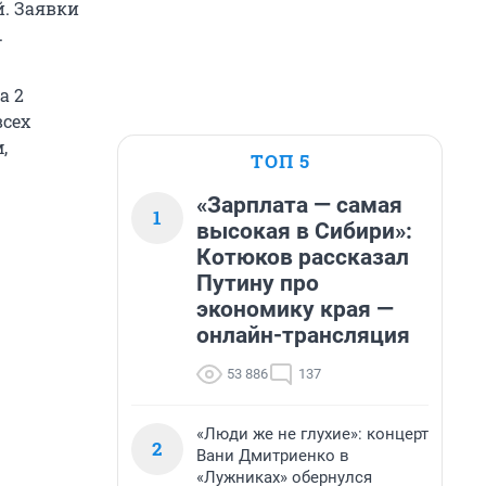
й. Заявки
.
а 2
всех
,
ТОП 5
«Зарплата — самая
1
высокая в Сибири»:
Котюков рассказал
Путину про
экономику края —
онлайн-трансляция
53 886
137
«Люди же не глухие»: концерт
2
Вани Дмитриенко в
«Лужниках» обернулся