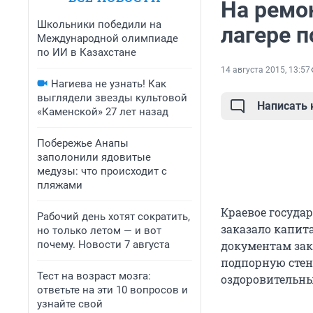
На ремо
Школьники победили на
лагере п
Международной олимпиаде
по ИИ в Казахстане
14 августа 2015, 13:57
Нагиева не узнать! Как
выглядели звезды культовой
Написать
«Каменской» 27 лет назад
Побережье Анапы
заполонили ядовитые
медузы: что происходит с
пляжами
Краевое госуда
Рабочий день хотят сократить,
заказало капит
но только летом — и вот
почему. Новости 7 августа
документам зак
подпорную стену
Тест на возраст мозга:
оздоровительный
ответьте на эти 10 вопросов и
узнайте свой