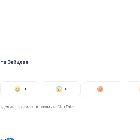
та Зайцева
0
0
0
ыделите фрагмент и нажмите Ctrl+Enter