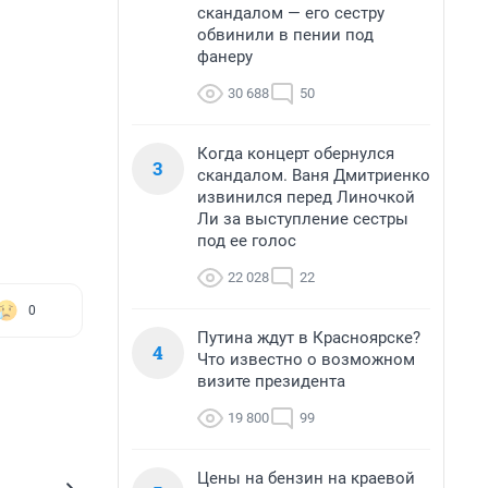
скандалом — его сестру
обвинили в пении под
фанеру
30 688
50
Когда концерт обернулся
3
скандалом. Ваня Дмитриенко
извинился перед Линочкой
Ли за выступление сестры
под ее голос
22 028
22
0
Путина ждут в Красноярске?
4
Что известно о возможном
визите президента
19 800
99
Цены на бензин на краевой