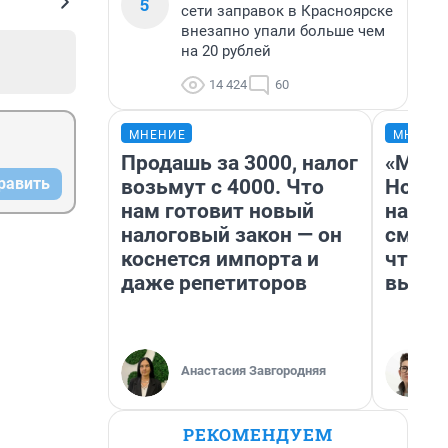
5
сети заправок в Красноярске
внезапно упали больше чем
на 20 рублей
14 424
60
МНЕНИЕ
МНЕНИ
Продашь за 3000, налог
«Мы в
равить
возьмут с 4000. Что
Нолан
нам готовит новый
настр
налоговый закон — он
смотр
коснется импорта и
чтобы
даже репетиторов
выгля
Анастасия Завгородняя
РЕКОМЕНДУЕМ