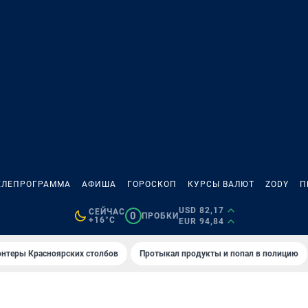
ЕЛЕПРОГРАММА
АФИША
ГОРОСКОП
КУРСЫ ВАЛЮТ
ZODY
П
USD 82,17
СЕЙЧАС
0
ПРОБКИ
+16°C
EUR 94,84
онтеры Красноярских столбов
Протыкал продукты и попал в полицию