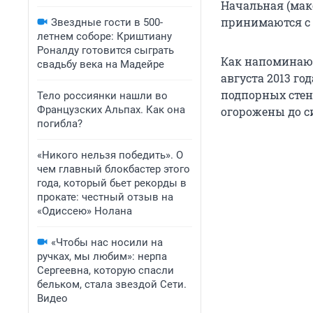
Начальная (мак
принимаются с 5
Звездные гости в 500-
летнем соборе: Криштиану
Роналду готовится сыграть
Как напомина
свадьбу века на Мадейре
августа 2013 го
подпорных стен.
Тело россиянки нашли во
Французских Альпах. Как она
огорожены до с
погибла?
«Никого нельзя победить». О
чем главный блокбастер этого
года, который бьет рекорды в
прокате: честный отзыв на
«Одиссею» Нолана
«Чтобы нас носили на
ручках, мы любим»: нерпа
Сергеевна, которую спасли
бельком, стала звездой Сети.
Видео