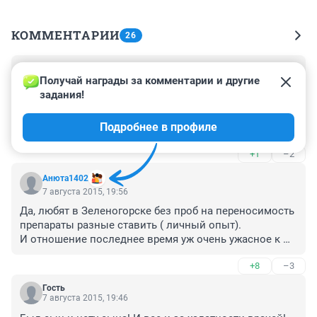
КОММЕНТАРИИ
26
Гость
9 августа 2015, 17:06
Получай награды за комментарии и другие 
задания!
Вопиющий случай.ХАЛАТНОСТЬ врачей однозначно.В 
больницах есть вся необходимая аппаратура для 
Подробнее в профиле
обследования и установления правильного 
диагноза.Она стоит пылится,а диагноз выставляют 
+1
–2
"на глаз" и лечат неизвестно от чего.Кто им мешал 
обследовать ребенка перед операцией???
Анюта1402
7 августа 2015, 19:56
Да, любят в Зеленогорске без проб на переносимость 
препараты разные ставить ( личный опыт). 

И отношение последнее время уж очень ужасное к 
пациентам!!! 

+8
–3
Очень жалко родителей мальчика! Самое страшное 
Гость
7 августа 2015, 19:46