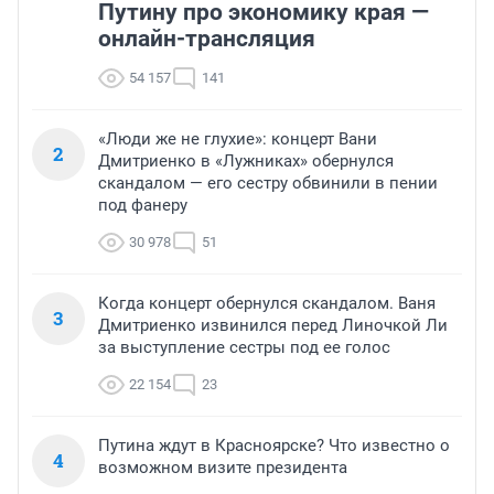
Путину про экономику края —
онлайн-трансляция
54 157
141
«Люди же не глухие»: концерт Вани
2
Дмитриенко в «Лужниках» обернулся
скандалом — его сестру обвинили в пении
под фанеру
30 978
51
Когда концерт обернулся скандалом. Ваня
3
Дмитриенко извинился перед Линочкой Ли
за выступление сестры под ее голос
22 154
23
Путина ждут в Красноярске? Что известно о
4
возможном визите президента