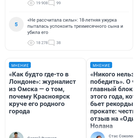
19 908
99
«Не рассчитала силы»: 18-летняя ужурка
5
пыталась успокоить трехмесячного сына и
убила его
18 278
38
МНЕНИЕ
МНЕНИЕ
«Как будто где-то в
«Никого нельз
Лондоне»: журналист
победить». О ч
из Омска — о том,
главный блокб
почему Красноярск
этого года, ко
круче его родного
бьет рекорды 
города
прокате: честн
отзыв на «Оди
Нолана
Стас Соколов