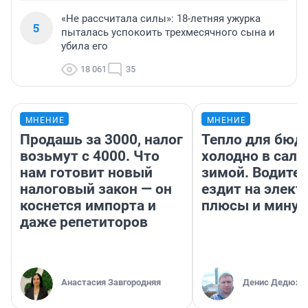
«Не рассчитала силы»: 18-летняя ужурка
5
пыталась успокоить трехмесячного сына и
убила его
18 061
35
МНЕНИЕ
МНЕНИЕ
Продашь за 3000, налог
Тепло для бюд
возьмут с 4000. Что
холодно в сало
нам готовит новый
зимой. Водител
налоговый закон — он
ездит на элект
коснется импорта и
плюсы и мину
даже репетиторов
Анастасия Завгородняя
Денис Дедюхи