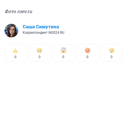
Фото roev.ru
Саша Симутина
Корреспондент NGS24.RU
0
0
0
0
0