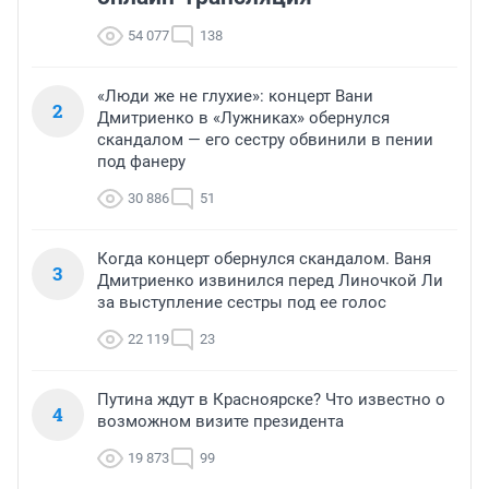
54 077
138
«Люди же не глухие»: концерт Вани
2
Дмитриенко в «Лужниках» обернулся
скандалом — его сестру обвинили в пении
под фанеру
30 886
51
Когда концерт обернулся скандалом. Ваня
3
Дмитриенко извинился перед Линочкой Ли
за выступление сестры под ее голос
22 119
23
Путина ждут в Красноярске? Что известно о
4
возможном визите президента
19 873
99