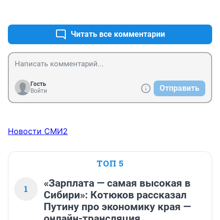
чтобы его Красноярцы смотрели! Кругом одна 
+9
–9
коммерция,...жалко!
Читать все комментарии
Гость
Отправить
Войти
Новости СМИ2
ТОП 5
«Зарплата — самая высокая в
1
Сибири»: Котюков рассказал
Путину про экономику края —
онлайн-трансляция