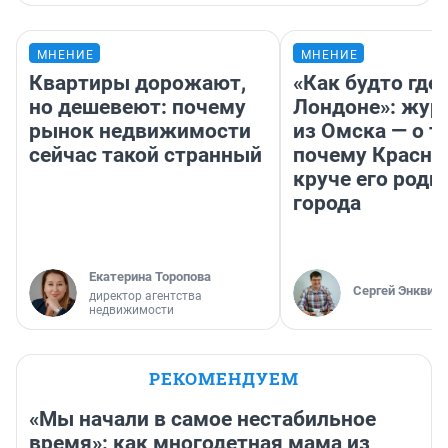
МНЕНИЕ
МНЕНИЕ
Квартиры дорожают,
«Как будто где-
но дешевеют: почему
Лондоне»: жур
рынок недвижимости
из Омска — о т
сейчас такой странный
почему Красно
круче его родн
города
Екатерина Торопова
Сергей Энквист
директор агентства
недвижимости
РЕКОМЕНДУЕМ
«Мы начали в самое нестабильное
время»: как многодетная мама из