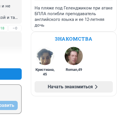
и не 
На пляже под Геленджиком при атаке
БПЛА погибли преподаватель
й и так 
английского языка и ее 12-летняя
дочь
+18
–0
ЗНАКОМСТВА
+18
–1
Кристиана
,
Roman
,
49
45
Начать знакомиться
равить