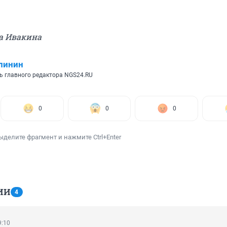
а Ивакина
линин
ь главного редактора NGS24.RU
0
0
0
ыделите фрагмент и нажмите Ctrl+Enter
ИИ
4
9:10