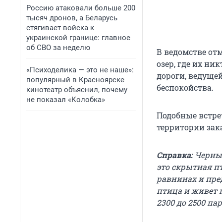
Россию атаковали больше 200
тысяч дронов, а Беларусь
стягивает войска к
украинской границе: главное
об СВО за неделю
В ведомстве от
озер, где их ни
«Психоделика — это не наше»:
дороги, ведуще
популярный в Красноярске
беспокойства.
кинотеатр объяснил, почему
не показал «Колобка»
Подобные встре
территории зак
Справка:
Черный
это скрытная пт
равнинах и пред
птица и живет 
2300 до 2500 пар