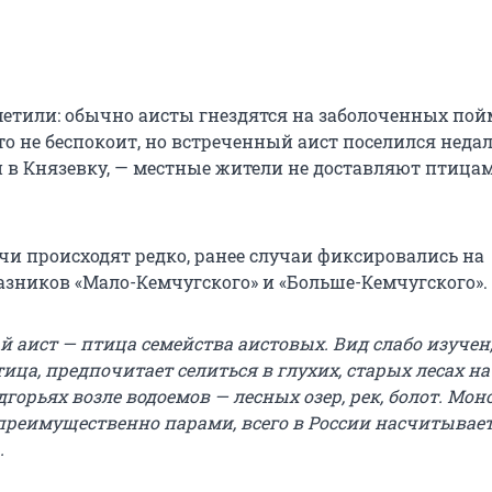
метили: обычно аисты гнездятся на заболоченных пой
кто не беспокоит, но встреченный аист поселился недал
й в Князевку, — местные жители не доставляют птица
чи происходят редко, ранее случаи фиксировались на
азников «Мало-Кемчугского» и «Больше-Кемчугского».
 аист — птица семейства аистовых. Вид слабо изучен,
ица, предпочитает селиться в глухих, старых лесах на
горьях возле водоемов — лесных озер, рек, болот. Мо
преимущественно парами, всего в России насчитывает
.