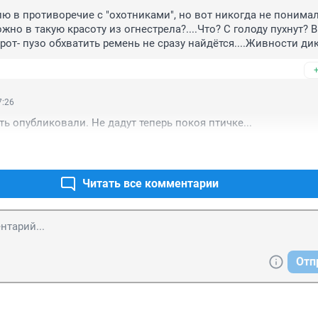
ю в противоречие с "охотниками", но вот никогда не понимал 
но в такую красоту из огнестрела?....Что? С голоду пухнут? В 
от- пузо обхватить ремень не сразу найдётся....Живности дико
, так надо по ней ещё и из ружей стрелять.....
7:26
ть опубликовали. Не дадут теперь покоя птичке...
Читать все комментарии
Отп