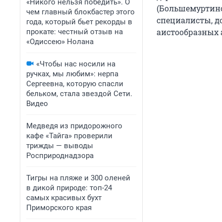
«Никого нельзя победить». О
(Большемуртинс
чем главный блокбастер этого
специалисты, д
года, который бьет рекорды в
аистообразных 
прокате: честный отзыв на
«Одиссею» Нолана
«Чтобы нас носили на
ручках, мы любим»: нерпа
Сергеевна, которую спасли
бельком, стала звездой Сети.
Видео
Медведя из придорожного
кафе «Тайга» проверили
трижды — выводы
Росприроднадзора
Тигры на пляже и 300 оленей
в дикой природе: топ-24
самых красивых бухт
Приморского края