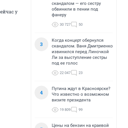
скандалом — его сестру
обвинили в пении под
ейчас у
фанеру
30 727
50
Когда концерт обернулся
3
скандалом. Ваня Дмитриенко
извинился перед Линочкой
Ли за выступление сестры
под ее голос
22 047
23
Путина ждут в Красноярске?
4
Что известно о возможном
визите президента
19 809
99
Цены на бензин на краевой