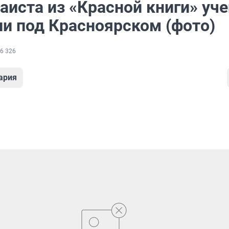
аиста из «Красной книги» уч
ли под Красноярском (фото)
6 326
ария