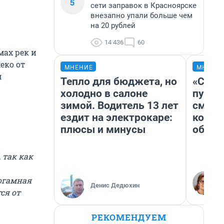
5
сети заправок в Красноярске
внезапно упали больше чем
на 20 рублей
14 436
60
мах рек и
еко от
МНЕНИЕ
МНЕНИ
м
Тепло для бюджета, но
«Спут
холодно в салоне
пургу»
зимой. Водитель 13 лет
смерт
ездит на электрокаре:
котор
плюсы и минусы
обнар
 так как
ногамная
Денис Дедюхин
ся от
РЕКОМЕНДУЕМ