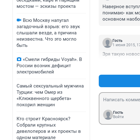
беседками, кафе и парящим
мостом — эскизы проекта
Наверное вступл
понимаю- как мож
основном наобор
Всю Москву напугал
немного осталось
загадочный взрыв: его звук
слышали везде, а причина
неизвестна. Что это могло
Гость
быть
1 июня 2015, 1
Зря такую новос
«Смели гибриды Voyah». В
России возник дефицит
электромобилей
Самый сексуальный мужчина
Турции: чем Омер из
«Клюквенного щербета»
покорил женщин
Гость
Войти
Кто строит Красноярск?
Собрали крупных
девелоперов и их проекты в
одном материале