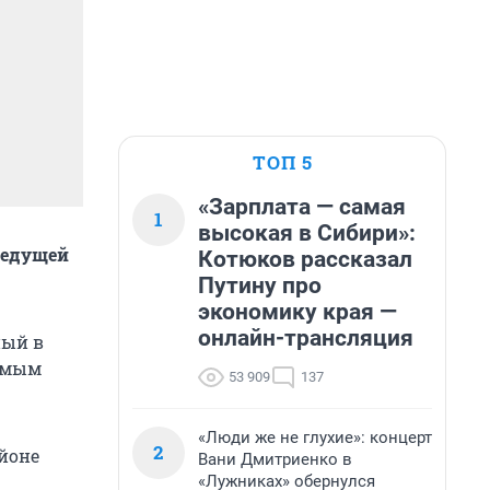
ТОП 5
«Зарплата — самая
1
высокая в Сибири»:
ведущей
Котюков рассказал
Путину про
экономику края —
онлайн-трансляция
ный в
яемым
53 909
137
«Люди же не глухие»: концерт
2
айоне
Вани Дмитриенко в
«Лужниках» обернулся