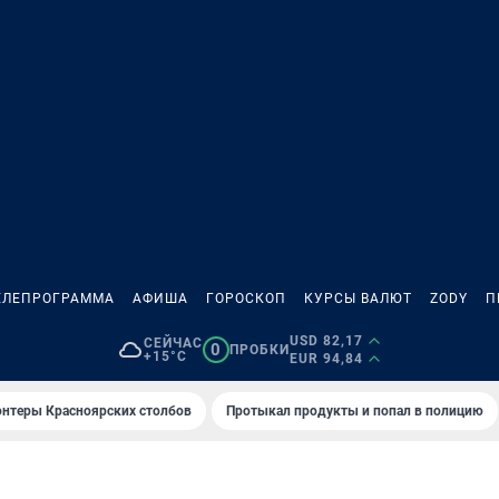
ЕЛЕПРОГРАММА
АФИША
ГОРОСКОП
КУРСЫ ВАЛЮТ
ZODY
П
USD 82,17
СЕЙЧАС
0
ПРОБКИ
+15°C
EUR 94,84
онтеры Красноярских столбов
Протыкал продукты и попал в полицию