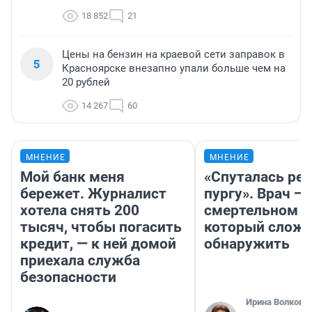
18 852
21
Цены на бензин на краевой сети заправок в
5
Красноярске внезапно упали больше чем на
20 рублей
14 267
60
МНЕНИЕ
МНЕНИЕ
Мой банк меня
«Спуталась реч
бережет. Журналист
пургу». Врач — 
хотела снять 200
смертельном д
тысяч, чтобы погасить
который слож
кредит, — к ней домой
обнаружить
приехала служба
безопасности
Ирина Волкова