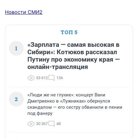
Новости СМИ2
ТОП 5
«Зарплата — самая высокая в
1
Сибири»: Котюков рассказал
Путину про экономику края —
онлайн-трансляция
53 612
136
«Люди же не глухие»: концерт Вани
2
Дмитриенко в «Лужниках» обернулся
скандалом — его сестру обвинили в пении
под фанеру
30 367
48