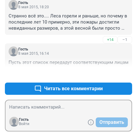
Гость
8 мая 2015, 18:20
Странно всё это.... Леса горели и раньше, но почему в 
последние лет 10 примерно, эти пожары достигли 
невиданных размеров, а этой весной были просто 
катастрофическими по масштабам. Сдается мне, что 
+14
–1
перестали отслеживать очаги возгорания и 
локализовывать. Может экономят деньги, либо иные 
Гость
причины, но факт остается фактом.
8 мая 2015, 16:14
Пусть этот список передадут соответствующим лицам
+8
–2
Читать все комментарии
Гость
Отправить
Войти