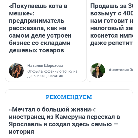
«Покупаешь кота в
Продашь за 300
мешке»:
возьмут с 4000
предприниматель
нам готовит н
рассказала, как на
налоговый зако
самом деле устроен
коснется импор
бизнес со складами
даже репетито
дешевых товаров
Наталья Шорохова
Анастасия Зав
Открыла кофейную точку на
деньги соцразвития
РЕКОМЕНДУЕМ
«Мечтал о большой жизни»:
иностранец из Камеруна переехал в
Ярославль и создал здесь семью —
история