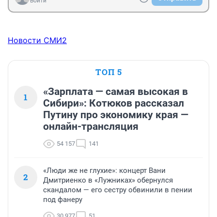
Войти
Новости СМИ2
ТОП 5
«Зарплата — самая высокая в
1
Сибири»: Котюков рассказал
Путину про экономику края —
онлайн-трансляция
54 157
141
«Люди же не глухие»: концерт Вани
2
Дмитриенко в «Лужниках» обернулся
скандалом — его сестру обвинили в пении
под фанеру
30 977
51