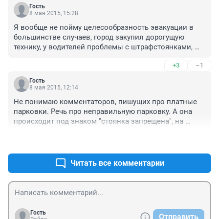
Гость
8 мая 2015, 15:28
Я вообще не пойму целесообразность эвакуации в 
большинстве случаев, город закупил дорогущую 
технику, у водителей проблемы с штрафстоянками, 
накрутка километража и и.д. Что не судьба было 
+3
–1
закупить устройства для блокировки авто на месте? 
Более логичное решение на мой взгляд
Гость
8 мая 2015, 12:14
Не понимаю комментаторов, пишущих про платные 
парковки. Речь про неправильную парковку. А она 
происходит под знаком "стоянка запрещена", на 
переходах, на поворотах, на газонах и тд. Поэтому 
+15
–2
ставьте свои корыта по правилам и будет вам счастье
Читать все комментарии
Гость
Отправить