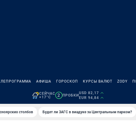
ЕЛЕПРОГРАММА
АФИША
ГОРОСКОП
КУРСЫ ВАЛЮТ
ZODY
П
USD 82,17
СЕЙЧАС
2
ПРОБКИ
+17°C
EUR 94,84
сноярских столбов
Будет ли ЗАГС в виадуке за Центральным парком?