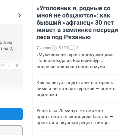
«Уголовник я, родные со
мной не общаются»: как
бывший «афганец» 30 лет
живет в землянке посреди
леса под Рязанью
 в их 
7 часов
5 199
3
на 2, 
«Мужчины не терпят конкуренции».
Порнозвезда из Екатеринбурга
+39
–5
впервые показала своего мужа
Как за август подготовить огород к
зиме и не потерять урожай — советы
агронома
+16
–8
Успеть за 25 минут: что можно
приготовить в сковороде быстро —
простой и вкусный рецепт пиццы