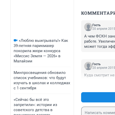
КОММЕНТАР
Гость
20 апреля 2015
А чем ФСКН зани
«Люблю выигрывать!» Как
работе. Увеличен
39-летняя парикмахер
может тогда эфф
покорила жюри конкурса
«Миссис Земля — 2026» в
Малайзии
Гость
20 апреля 2015
Минпросвещения обновило
список учебников: что будут
изучать в школах и колледжах
с 1 сентября
«Сейчас бы всё это
запретили»: истории из
советского детства в