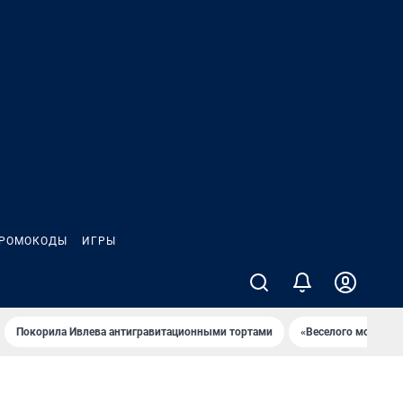
РОМОКОДЫ
ИГРЫ
Покорила Ивлева антигравитационными тортами
«Веселого молочни