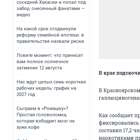
соседней Хакасии и попал под
забор, снесенный фанатами —
видео
На какой срок отодвинули
реформу семейной ипотеки: в
правительстве назвали риски
Ловите момент: что принесет
вам полное солнечное
затмение 12 августа
В крае подскоч
Нас ждут целых семь коротких
рабочих недель: график на
В Красноярском
2027 год
галлюциногена
Сыграем в «Ромашку»?
Простая головоломка,
Как сообщает пр
которая взбодрит мозг не
фиксировались у
хуже кофе
составил 17,2 ч
наркотиками пр