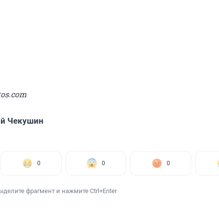
tos.com
ий Чекушин
0
0
0
ыделите фрагмент и нажмите Ctrl+Enter