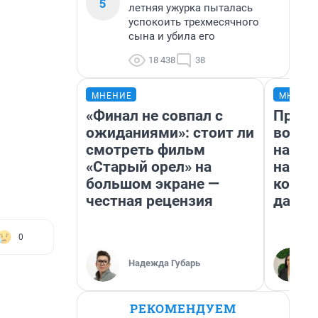
5
летняя ужурка пыталась
успокоить трехмесячного
сына и убила его
18 438
38
МНЕНИЕ
МНЕНИ
«Финал не совпал с
Прода
ожиданиями»: стоит ли
возьм
смотреть фильм
нам г
«Старый орел» на
налог
большом экране —
косне
честная рецензия
даже 
0
Надежда Губарь
РЕКОМЕНДУЕМ