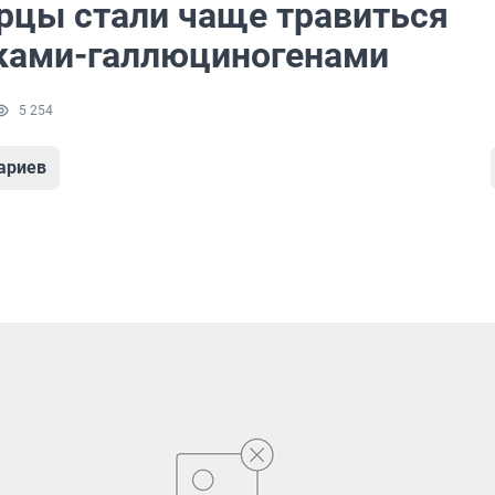
рцы стали чаще травиться
ками-галлюциногенами
5 254
ариев