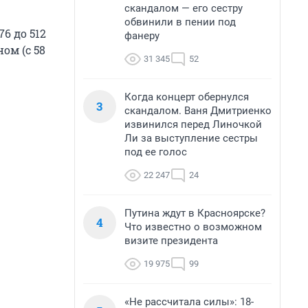
скандалом — его сестру
обвинили в пении под
6 до 512
фанеру
ом (с 58
31 345
52
Когда концерт обернулся
3
скандалом. Ваня Дмитриенко
извинился перед Линочкой
Ли за выступление сестры
под ее голос
22 247
24
Путина ждут в Красноярске?
4
Что известно о возможном
визите президента
19 975
99
«Не рассчитала силы»: 18-