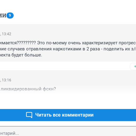
ИИ
9
, 13:42
мается????????? Это по-моему очень характеризирует прогресс
ие случаев отравления наркотиками в 2 раза - поделить их з/п 
екта будет больше.
, 13:16
Куда смотрит не ликвидированный фскн? 
Читать все комментарии