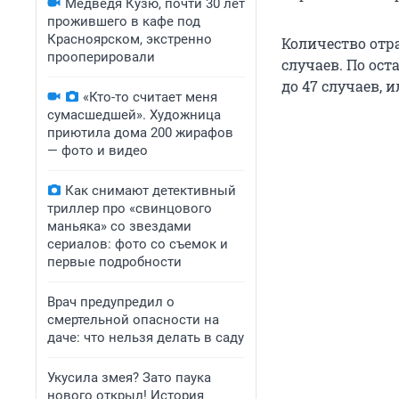
Медведя Кузю, почти 30 лет
прожившего в кафе под
Красноярском, экстренно
Количество отра
прооперировали
случаев. По ос
до 47 случаев, ил
«Кто-то считает меня
сумасшедшей». Художница
приютила дома 200 жирафов
— фото и видео
Как снимают детективный
триллер про «свинцового
маньяка» со звездами
сериалов: фото со съемок и
первые подробности
Врач предупредил о
смертельной опасности на
даче: что нельзя делать в саду
Укусила змея? Зато паука
нового открыл! История