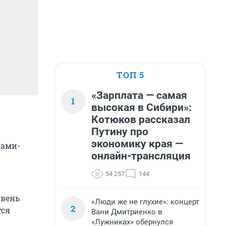
ТОП 5
«Зарплата — самая
1
высокая в Сибири»:
Котюков рассказал
Путину про
экономику края —
ками-
онлайн-трансляция
54 257
144
овень
«Люди же не глухие»: концерт
2
тся
Вани Дмитриенко в
«Лужниках» обернулся