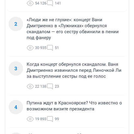
54 126
141
«Люди же не глухие»: концерт Вани
2
Дмитриенко в «Лужниках» обернулся
скандалом — его сестру обвинили в пении
под фанеру
30 935
51
Когда концерт обернулся скандалом. Ваня
3
Дмитриенко извинился перед Линочкой Ли
за выступление сестры под ее голос
22 138
23
Путина ждут в Красноярске? Что известно о
4
возможном визите президента
19 893
99