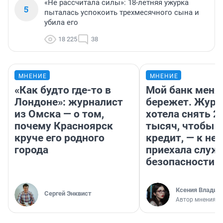
«Не рассчитала силы»: 18-летняя ужурка
5
пыталась успокоить трехмесячного сына и
убила его
18 225
38
МНЕНИЕ
МНЕНИЕ
«Как будто где-то в
Мой банк меня
Лондоне»: журналист
бережет. Журн
из Омска — о том,
хотела снять 2
почему Красноярск
тысяч, чтобы п
круче его родного
кредит, — к не
города
приехала служ
безопасности
Ксения Владим
Сергей Энквист
Автор мнения