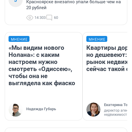
Красноярске внезапно упали больше чем на
20 рублей
14 303
60
МНЕНИЕ
МНЕНИЕ
«Мы видим нового
Квартиры дор
Нолана»: с каким
но дешевеют: 
настроем нужно
рынок недвиж
смотреть «Одиссею»,
сейчас такой 
чтобы она не
выглядела как фиаско
Екатерина Торо
Надежда Губарь
директор агентс
недвижимости