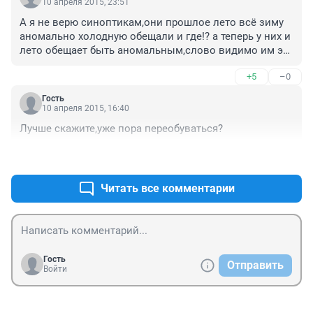
10 апреля 2015, 23:51
А я не верю синоптикам,они прошлое лето всё зиму 
аномально холодную обещали и где!? а теперь у них и 
лето обещает быть аномальным,слово видимо им это 
нравится двоешники😂у меня бабушка по народным 
+5
–0
приметам и то точнее погоду предсказывает.
Гость
10 апреля 2015, 16:40
Лучше скажите,уже пора переобуваться?
+3
–2
Читать все комментарии
Гость
Отправить
Войти