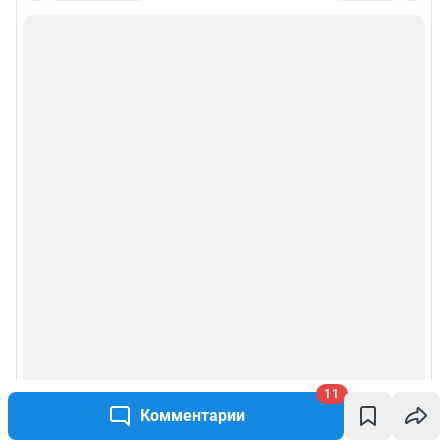
Особенности эксплуатации (использования) веб-портала регулируются:
Руководством пользователя
Описанием функциональных характеристик ПО
Условиями использования веб-портала и политикой
конфиденциальности персональных данных
Веб-портал распространяется в виде интернет-сервиса, специальные
действия по установке на стороне пользователя не требуются
Политика использования cookies
Рекомендательные системы
Пользовательское соглашение сервиса «Подписка без баннерной
рекламы»
© ООО «Интернет Технологии»
11
Комментарии