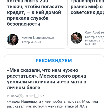
хотела снять 200
транспортный 
тысяч, чтобы погасить
разнес миф о 
кредит, — к ней домой
советских доро
приехала служба
безопасности
Олег Арефьев
Блогер, предпри
Ксения Владимирская
владелец в тра
Автор мнения
бизнесе
РЕКОМЕНДУЕМ
«Мне сказали, что нам нужно
расстаться». Московского врача
уволили из клиники из-за мата в
личном блоге
23 часа
53 631
27
«Нашел Наденьку, а у нее пробита голова». Мужчина
рассказал, как потерял жену при атаке БПЛА в