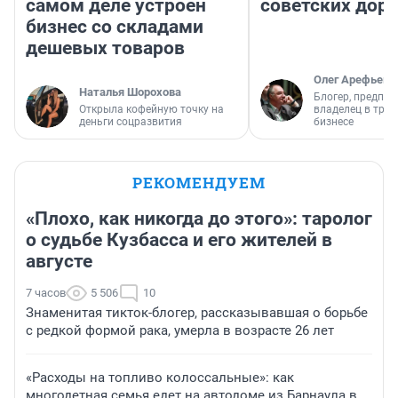
самом деле устроен
советских доро
бизнес со складами
дешевых товаров
Олег Арефьев
Наталья Шорохова
Блогер, предпри
Открыла кофейную точку на
владелец в тра
деньги соцразвития
бизнесе
РЕКОМЕНДУЕМ
«Плохо, как никогда до этого»: таролог
о судьбе Кузбасса и его жителей в
августе
7 часов
5 506
10
Знаменитая тикток-блогер, рассказывавшая о борьбе
с редкой формой рака, умерла в возрасте 26 лет
«Расходы на топливо колоссальные»: как
многодетная семья едет на автодоме из Барнаула в