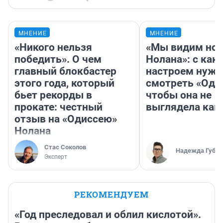
МНЕНИЕ
МНЕНИЕ
«Никого нельзя
«Мы видим нов
победить». О чем
Нолана»: с как
главный блокбастер
настроем нужн
этого года, который
смотреть «Оди
бьет рекорды в
чтобы она не
прокате: честный
выглядела как
отзыв на «Одиссею»
Нолана
Стас Соколов
Надежда Губар
Эксперт
РЕКОМЕНДУЕМ
«Год преследовал и облил кислотой».