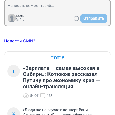
Гость
Отправить
Войти
Новости СМИ2
ТОП 5
«Зарплата — самая высокая в
1
Сибири»: Котюков рассказал
Путину про экономику края —
онлайн-трансляция
54 041
138
«Люди же не глухие»: концерт Вани
2
Дмитриенко в «Лужниках» обернулся