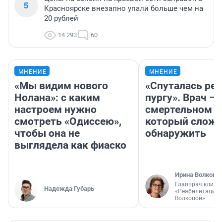
5
Красноярске внезапно упали больше чем на
20 рублей
14 293
60
МНЕНИЕ
МНЕНИЕ
«Мы видим нового
«Спуталась реч
Нолана»: с каким
пургу». Врач — 
настроем нужно
смертельном д
смотреть «Одиссею»,
который слож
чтобы она не
обнаружить
выглядела как фиаско
Ирина Волкова
Главврач клини
Надежда Губарь
«Реабилитация 
Волковой»