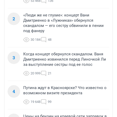
53 468
136
«Люди же не глухие»: концерт Вани
2
Дмитриенко в «Лужниках» обернулся
скандалом — его сестру обвинили в пении
под фанеру
30 184
48
Когда концерт обернулся скандалом. Ваня
3
Дмитриенко извинился перед Линочкой Ли
за выступление сестры под ее голос
20 999
21
Путина ждут в Красноярске? Что известно о
4
возможном визите президента
19 648
99
Цены на бензин на краевой сети заправок в