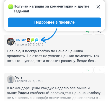
Гость
5 апреля 2015, 02:59
Получай награды за комментарии и другие 
задания!
Насчет накрутки цены не знаю, но магазин 
"Командор" не логичен вообще. Виски 0.7 стоило 700 
Подробнее в профиле
рублей , а 0.5 - 560 рублей , так вот стоит скидка стоит 
на виски, тоесть цена 500 рублей , я конечно же взял 
+1
–0
0.5 литров, на кассе стал стоить 560 рублей, я не 
понял! потом оказалось что виски 0.7 стоит 500 
HECTOP
рублей ! , не ну это вообще никакой математической 
4 апреля 2015, 09:15
логике не поддается, тоесть чем больше бутылка, тем 
Незнаю, я всегда требую по цене с ценника 
дешевле, а чем меньше тем дороже, конечно же они 
продавать. На ответ не успели ценник поменять- так 
мне поменяли на больше, и взял ту которая 500
вот, кто н успел, тот и оплатит разницу. Везде без 
особых проблем продают.
+2
–0
Гость
4 апреля 2015, 07:30
В Командоре цены каждую неделю всё выше и 
выше.Рядом колбасный ларёчек,там цена на колбасу 
не менялась с января(и значительно дешевле,чем в 
супермаркете).Вот тебе и крупная торговая сеть,т.е им 
+1
–0
поставщики отдают дороже?