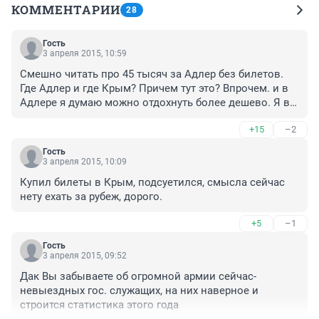
КОММЕНТАРИИ
28
Гость
3 апреля 2015, 10:59
Смешно читать про 45 тысяч за Адлер без билетов. 
Где Адлер и где Крым? Причем тут это? Впрочем. и в 
Адлере я думаю можно отдохнуть более дешево. Я в 
прошлом году в Крым съездила в очередной раз - не 
+15
–2
потому что он "наш", а потому что люблю. И всего за 
40 тысяч - вместе с билетом. Тоже ни в чем себе не 
Гость
отказывала. Почти каждый день ездила на 
3 апреля 2015, 10:09
экскурсии. Нужно просто планировать отдых, 
Купил билеты в Крым, подсуетился, смысла сейчас 
смотреть, сколько вы будете платить в конкретном 
нету ехать за рубеж, дорого.
месте, что за это получите и насколько вас это 
устраивает. Можно и в Красноярск съездить на три 
+5
–1
дня на КЭФ и заплатить 15 миллионов, как 
губернатор Сахалина... Вот ведь, надули человека:)
Гость
3 апреля 2015, 09:52
Дак Вы забываете об огромной армии сейчас- 
невыездных гос. служащих, на них наверное и 
строится статистика этого года