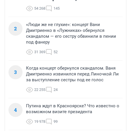
54 268
145
«Люди же не глухие»: концерт Вани
2
Дмитриенко в «Лужниках» обернулся
скандалом — его сестру обвинили в пении
под фанеру
31 369
52
Когда концерт обернулся скандалом. Ваня
3
Дмитриенко извинился перед Линочкой Ли
за выступление сестры под ее голос
22 255
24
Путина ждут в Красноярске? Что известно о
4
возможном визите президента
19 978
99