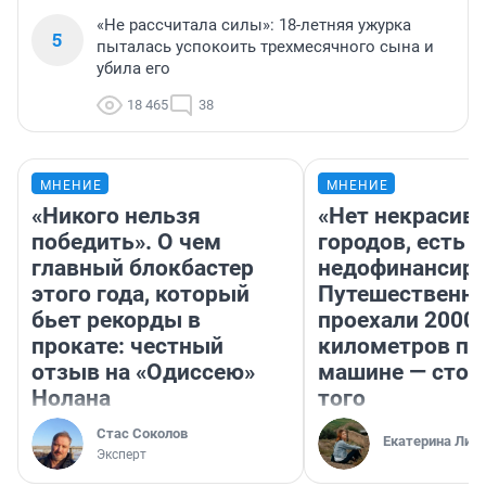
«Не рассчитала силы»: 18-летняя ужурка
5
пыталась успокоить трехмесячного сына и
убила его
18 465
38
МНЕНИЕ
МНЕНИЕ
«Никого нельзя
«Нет некрасив
победить». О чем
городов, есть
главный блокбастер
недофинансиро
этого года, который
Путешественн
бьет рекорды в
проехали 2000
прокате: честный
километров по 
отзыв на «Одиссею»
машине — стои
Нолана
того
Стас Соколов
Екатерина Лит
Эксперт