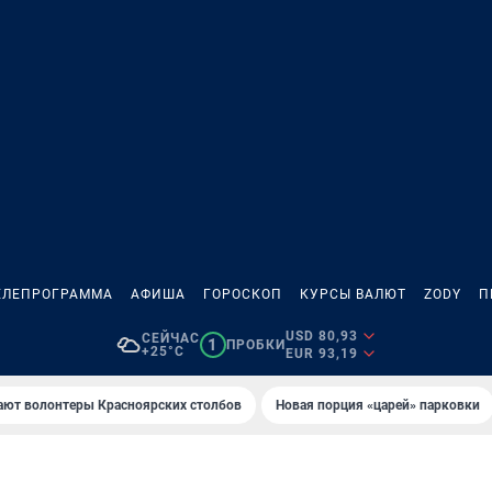
ЕЛЕПРОГРАММА
АФИША
ГОРОСКОП
КУРСЫ ВАЛЮТ
ZODY
П
USD 80,93
СЕЙЧАС
1
ПРОБКИ
+25°C
EUR 93,19
ают волонтеры Красноярских столбов
Новaя порция «цaрей» пaрковки