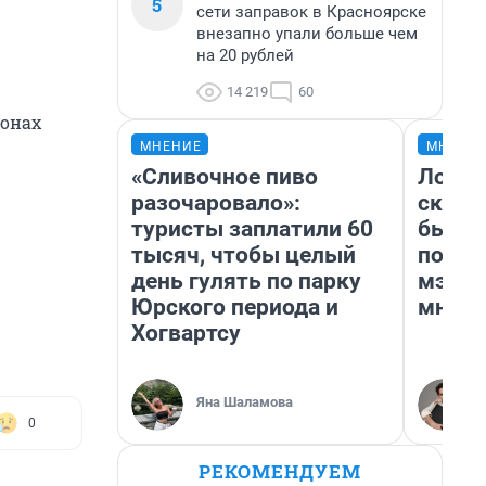
5
сети заправок в Красноярске
внезапно упали больше чем
на 20 рублей
14 219
60
ионах
МНЕНИЕ
МНЕНИ
«Сливочное пиво
Логин
разочаровало»:
сказа
туристы заплатили 60
был х
тысяч, чтобы целый
подсл
день гулять по парку
мэр К
Юрского периода и
мнени
Хогвартсу
Яна Шаламова
0
РЕКОМЕНДУЕМ