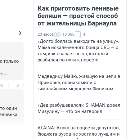
Как приготовить ленивые
беляши — простой способ
от жительницы Барнаула
20 часов
10 065
4
«Долго боялась выходить на улицу».
Мама искалеченного бойца СВО — о
том, как спасает сына, который
разбился по пути к невесте
е только 
к 
Медведицу Майю, жившую на цепи в
Приморье, познакомили с
+8
–0
гималайским медведем Фиником
«Дед разбушевался»: SHAMAN довел
то один 
Мизулину — что он натворил
еловека 
ение 30% 
AI-AINA: Атака на соцсети депутатов,
+8
–1
бюджета вузов не хватило лучшим и