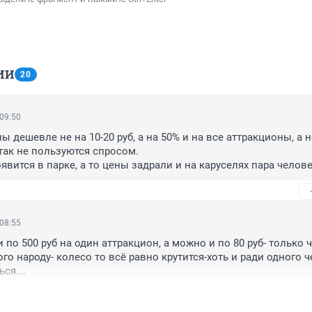
ИИ
20
 09:50
ы дешевле не на 10-20 руб, а на 50% и на все аттракционы, а н
так не пользуются спросом. 

явится в парке, а то цены задрали и на каруселях пара челове
 в убытке и карусели в холостую гоняют.
 08:55
по 500 руб на один аттракцион, а можно и по 80 руб- только ч
го народу- колесо то всё равно крутится-хоть и ради одного ч
ся.

и наш Цирк- можно билеты сделать по 2000 тыс и будет заполн
 и 300 руб. и будет всё заполнено.