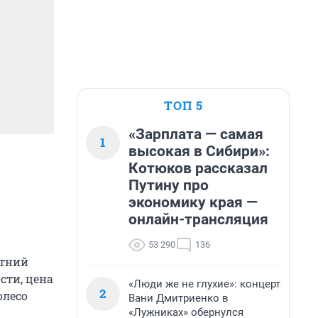
ТОП 5
«Зарплата — самая
1
высокая в Сибири»:
Котюков рассказал
Путину про
экономику края —
онлайн-трансляция
53 290
136
етний
ости, цена
«Люди же не глухие»: концерт
2
олесо
Вани Дмитриенко в
«Лужниках» обернулся