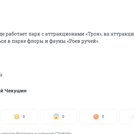
де работает парк с аттракционами «Троя», на аттракц
ся в парке флоры и фауны «Роев ручей».
u
ий Чекушин
0
0
0
ыделите фрагмент и нажмите Ctrl+Enter