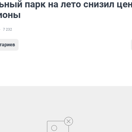
ьный парк на лето снизил це
ионы
7 232
тариев