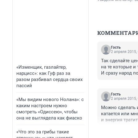
КОММЕНТАР
Гость
2 апреля 2015,
Так сделайте цен
на те которые и 
«Изменщик, газлайтер,
И сразу народ по
нарцисс»: как Гуф раз за
катается, и парк
разом разбивал сердца своих
пассий
Гость
2 апреля 2015,
«Мы видим нового Нолана»: с
каким настроем нужно
Можно сделать и 
смотреть «Одиссею», чтобы
катается или мно
она не выглядела как фиаско
и энергия тратить
Это так же как 
«Что это за грибы такие
от зала, а можно