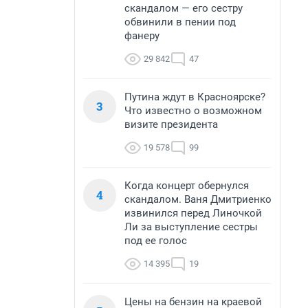
скандалом — его сестру
обвинили в пении под
фанеру
29 842
47
Путина ждут в Красноярске?
3
Что известно о возможном
визите президента
19 578
99
Когда концерт обернулся
4
скандалом. Ваня Дмитриенко
извинился перед Линочкой
Ли за выступление сестры
под ее голос
14 395
19
Цены на бензин на краевой