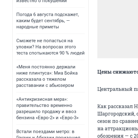
известно о покушении
Погода 6 августа подскажет,
каким будет сентябрь, —
народные приметы
Сможете не попасться на
уловки? На вопросах этого
теста спотыкаются 90 % людей
«Меня постоянно держали
Цены снижаются
ниже плинтуса»: Миа Бойка
рассказала о тяжелом
расставании с абьюзером
Центральный па
«Антикризисная мера»:
правительство временно
Как рассказал 
разрешило продажу и ввоз
Шаргородский, 
бензина «Евро-2» и «Евро-3»
сезон по сравнен
на аттракционы 
Встали поездами метро: в
обозрения — с 20
Грузии и Абхазии произошел