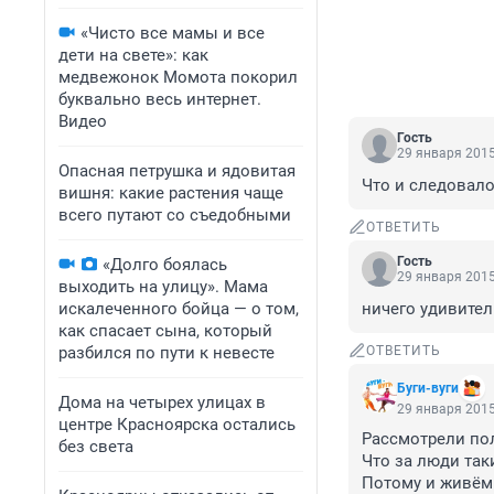
«Чисто все мамы и все
дети на свете»: как
медвежонок Момота покорил
буквально весь интернет.
Видео
Гость
29 января 2015
Опасная петрушка и ядовитая
Что и следовало 
вишня: какие растения чаще
всего путают со съедобными
ОТВЕТИТЬ
Гость
«Долго боялась
29 января 2015
выходить на улицу». Мама
искалеченного бойца — о том,
ничего удивител
как спасает сына, который
разбился по пути к невесте
ОТВЕТИТЬ
Буги-вуги
Дома на четырех улицах в
29 января 2015
центре Красноярска остались
Рассмотрели пол
без света
Что за люди таки
Потому и живём 