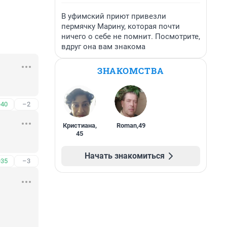
В уфимский приют привезли
пермячку Марину, которая почти
ничего о себе не помнит. Посмотрите,
вдруг она вам знакома
ЗНАКОМСТВА
+40
–2
Кристиана
,
Roman
,
49
45
Начать знакомиться
+35
–3