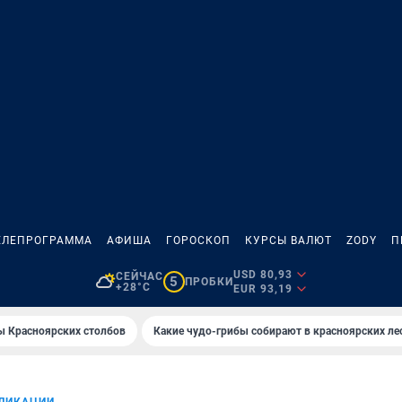
ЕЛЕПРОГРАММА
АФИША
ГОРОСКОП
КУРСЫ ВАЛЮТ
ZODY
П
USD 80,93
СЕЙЧАС
5
ПРОБКИ
+28°C
EUR 93,19
ы Красноярских столбов
Какие чудо-грибы собирают в красноярских ле