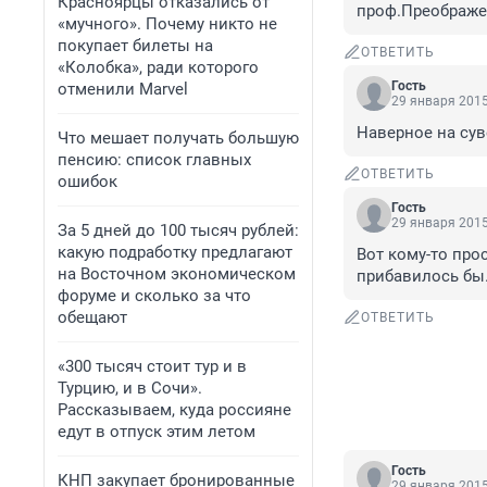
Красноярцы отказались от
проф.Преображенс
«мучного». Почему никто не
покупает билеты на
ОТВЕТИТЬ
«Колобка», ради которого
Гость
отменили Marvel
29 января 2015
Наверное на сув
Что мешает получать большую
пенсию: список главных
ОТВЕТИТЬ
ошибок
Гость
29 января 2015
За 5 дней до 100 тысяч рублей:
какую подработку предлагают
Вот кому-то прос
на Восточном экономическом
прибавилось бы..
форуме и сколько за что
обещают
ОТВЕТИТЬ
«300 тысяч стоит тур и в
Турцию, и в Сочи».
Рассказываем, куда россияне
едут в отпуск этим летом
Гость
КНП закупает бронированные
29 января 2015