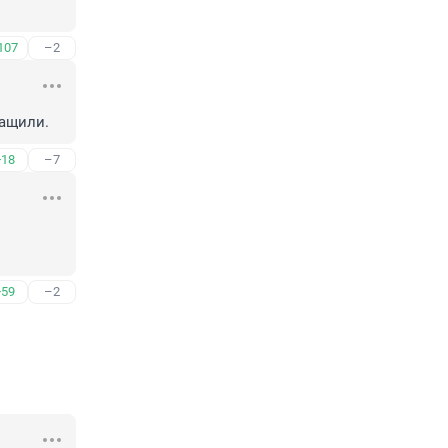
107
–2
тащили.
+18
–7
+59
–2