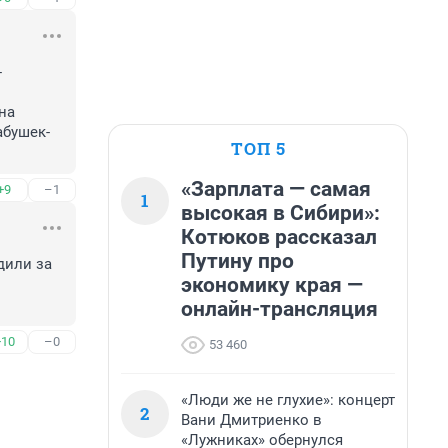
 
а 
абушек-
ТОП 5
«Зарплата — самая
+9
–1
1
высокая в Сибири»:
Котюков рассказал
Путину про
или за 
экономику края —
онлайн-трансляция
+10
–0
53 460
«Люди же не глухие»: концерт
2
Вани Дмитриенко в
«Лужниках» обернулся