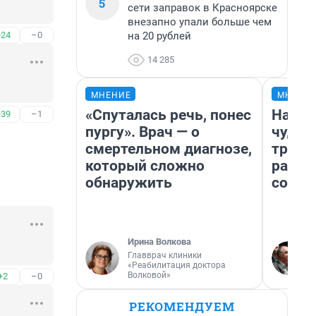
5
сети заправок в Красноярске
внезапно упали больше чем
на 20 рублей
+24
–0
14 285
МНЕНИЕ
МНЕНИ
«Спуталась речь, понес
Насле
+39
–1
пургу». Врач — о
чудом
смертельном диагнозе,
транс
который сложно
разне
обнаружить
совет
Ирина Волкова
Главврач клиники
«Реабилитация доктора
Волковой»
+2
–0
РЕКОМЕНДУЕМ