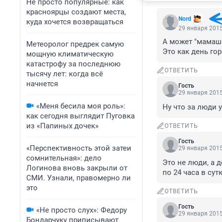
Не просто популярные: как
красноярцы создают места,
Nord
куда хочется возвращаться
29 января 2015
А может "мамаши
Метеоролог предрек самую
Это как день гор
мощную климатическую
катастрофу за последнюю
ОТВЕТИТЬ
тысячу лет: когда всё
начнется
Гость
29 января 2015
«Меня бесила моя роль»:
Ну что за люди у 
как сегодня выглядит Пуговка
из «Папиных дочек»
ОТВЕТИТЬ
Гость
«Перспективность этой затеи
29 января 2015
сомнительная»: дело
Это не люди, а д
Логинова вновь закрыли от
по 24 часа в сут
СМИ. Узнали, правомерно ли
это
ОТВЕТИТЬ
Гость
«Не просто слух»: Федору
29 января 2015
Бондарчуку приписывают