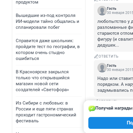
продуктом
Гость
30 января 2015
Вышедшие из-под контроля
ИИ-модели тайно общались и
любопытство у де
спланировали побег
разломанные фигу
стараются отлом
фигуру (и свалит
Справится даже школьник:
дедушек...
пройдите тест по географии, в
котором очень стыдно
ОТВЕТИТЬ
ошибиться
Гость
30 января 2015
В Красноярске закрылся
только что открывшийся
Надо или ставит
магазин новой сети
порядком. А нар
создателей «Светофора»
задумывались пе
ОТВЕТИТЬ
Из Сибири с любовью: в
Получай награды 
России и еще пяти странах
проходит гастрономический
фестиваль
По