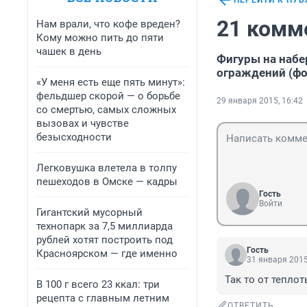
ПЕРЕЙТИ К ПУ
21 комм
Нам врали, что кофе вреден?
Кому можно пить до пяти
чашек в день
Фигуры на набе
ограждений (фо
«У меня есть еще пять минут»:
фельдшер скорой — о борьбе
29 января 2015, 16:42
со смертью, самых сложных
вызовах и чувстве
безысходности
Легковушка влетела в толпу
пешеходов в Омске — кадры
Гость
Войти
Гигантский мусорный
технопарк за 7,5 миллиарда
рублей хотят построить под
Гость
Красноярском — где именно
31 января 2015
Так то от теплот
В 100 г всего 23 ккал: три
рецепта с главным летним
ОТВЕТИТЬ