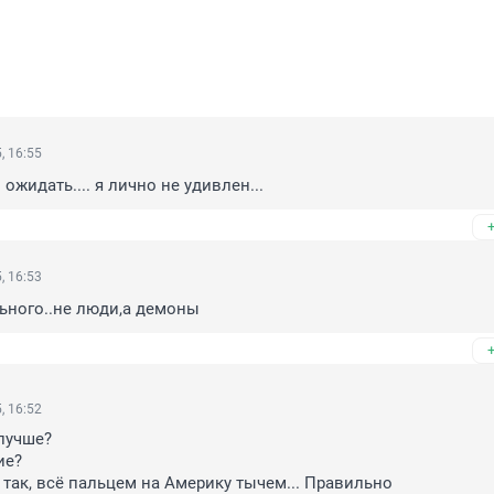
, 16:55
ожидать.... я лично не удивлен...
, 16:53
ьного..не люди,а демоны
, 16:52
учше?

е?

так, всё пальцем на Америку тычем... Правильно 