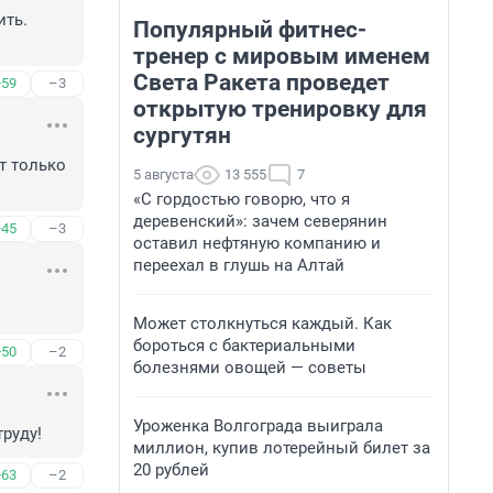
ть. 
Популярный фитнес-
тренер с мировым именем
Света Ракета проведет
+59
–3
открытую тренировку для
сургутян
 только 
5 августа
13 555
7
«С гордостью говорю, что я
деревенский»: зачем северянин
+45
–3
оставил нефтяную компанию и
переехал в глушь на Алтай
Может столкнуться каждый. Как
бороться с бактериальными
+50
–2
болезнями овощей — советы
Уроженка Волгограда выиграла
труду!
миллион, купив лотерейный билет за
20 рублей
+63
–2