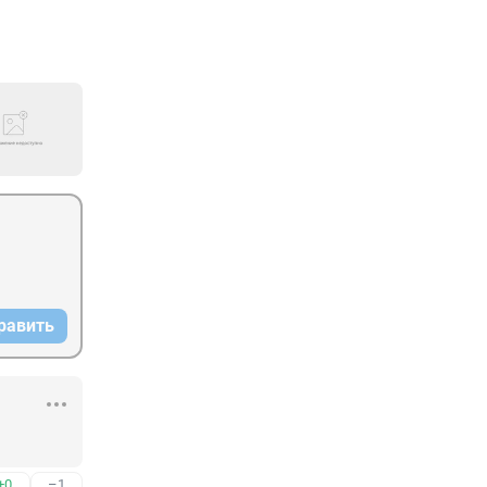
равить
+0
–1