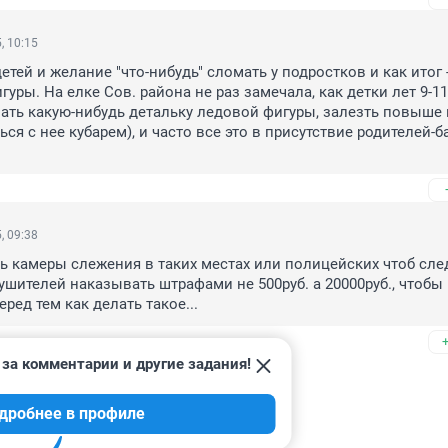
, 10:15
тей и желание "что-нибудь" сломать у подростков и как итог -
ры. На елке Сов. района не раз замечала, как детки лет 9-11 
ать какую-нибудь детальку ледовой фигуры, залезть повыше н
ься с нее кубарем), и часто все это в присутствие родителей-б
, 09:38
ь камеры слежения в таких местах или полицейских чтоб след
ушителей наказывать штрафами не 500руб. а 20000руб., чтобы 
ред тем как делать такое...
за комментарии и другие задания!
дробнее в профиле