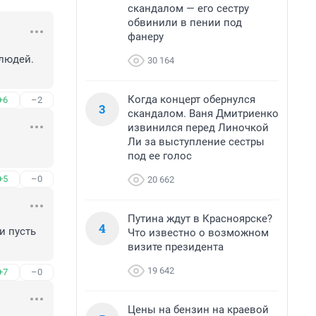
скандалом — его сестру
обвинили в пении под
фанеру
людей. 
30 164
Когда концерт обернулся
+6
–2
3
скандалом. Ваня Дмитриенко
извинился перед Линочкой
Ли за выступление сестры
под ее голос
+5
–0
20 662
Путина ждут в Красноярске?
4
 пусть 
Что известно о возможном
визите президента
19 642
+7
–0
Цены на бензин на краевой