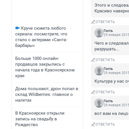
Этого и следовал
Красиво наверн
ОТВЕТИТЬ
Круче сюжета любого
Гость
сериала: посмотрите, что
29 января 2015
стало с актерами «Санта-
Чего и следовал
Барбары»
разрушать...
Больше 1000 онлайн-
ОТВЕТИТЬ
продавцов закрылись с
Гость
начала года в Красноярском
29 января 2015
крае
Культура у нас о
Дома полыхают, дрон попал в
ОТВЕТИТЬ
склад Wildberries: главное о
налетах
Гость
29 января 2015
В Красноярске открыли
вот вам на лицо 
запись на свадьбу в
Рождество
ОТВЕТИТЬ