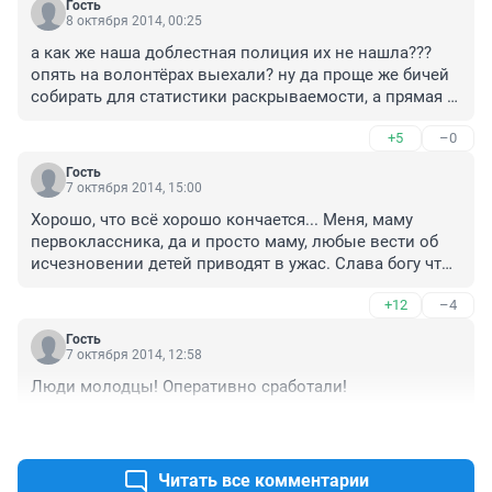
Гость
8 октября 2014, 00:25
а как же наша доблестная полиция их не нашла??? 
опять на волонтёрах выехали? ну да проще же бичей 
собирать для статистики раскрываемости, а прямая 
работа по розыску-фуфуфу! 

+5
–0
волонтёрам респект! молодцы ребята!!!
Гость
7 октября 2014, 15:00
Хорошо, что всё хорошо кончается... Меня, маму 
первоклассника, да и просто маму, любые вести об 
исчезновении детей приводят в ужас. Слава богу что 
так.
+12
–4
Гость
7 октября 2014, 12:58
Люди молодцы! Оперативно сработали!
+24
–3
Читать все комментарии