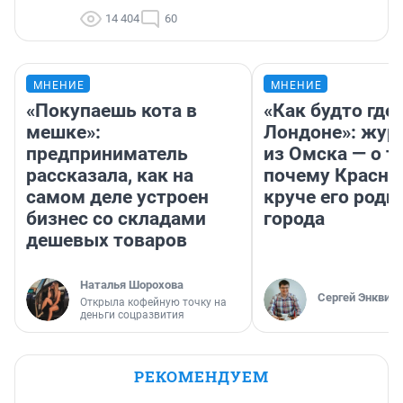
14 404
60
МНЕНИЕ
МНЕНИЕ
«Покупаешь кота в
«Как будто где-
мешке»:
Лондоне»: жур
предприниматель
из Омска — о т
рассказала, как на
почему Красно
самом деле устроен
круче его родн
бизнес со складами
города
дешевых товаров
Наталья Шорохова
Сергей Энквист
Открыла кофейную точку на
деньги соцразвития
РЕКОМЕНДУЕМ