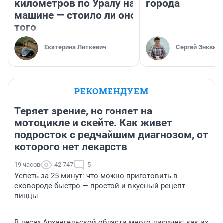
километров по Уралу на
города
машине — стоило ли оно
того
Екатерина Литкевич
Сергей Энквист
РЕКОМЕНДУЕМ
Теряет зрение, но гоняет на
мотоцикле и скейте. Как живет
подросток с редчайшим диагнозом, от
которого нет лекарств
19 часов
42 747
5
Успеть за 25 минут: что можно приготовить в
сковороде быстро — простой и вкусный рецепт
пиццы
В лесах Архангельской области много лисичек: как их