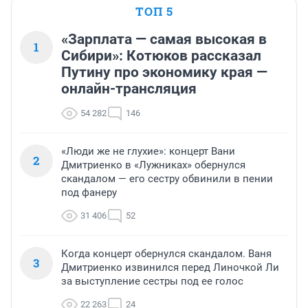
ТОП 5
«Зарплата — самая высокая в
1
Сибири»: Котюков рассказал
Путину про экономику края —
онлайн-трансляция
54 282
146
«Люди же не глухие»: концерт Вани
2
Дмитриенко в «Лужниках» обернулся
скандалом — его сестру обвинили в пении
под фанеру
31 406
52
Когда концерт обернулся скандалом. Ваня
3
Дмитриенко извинился перед Линочкой Ли
за выступление сестры под ее голос
22 263
24