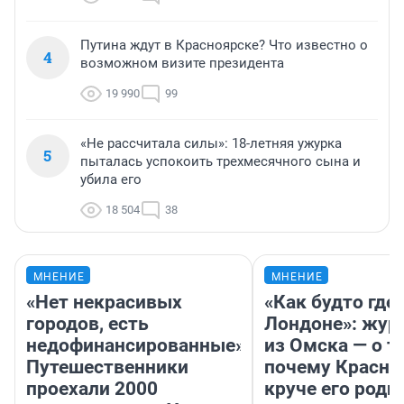
Путина ждут в Красноярске? Что известно о
4
возможном визите президента
19 990
99
«Не рассчитала силы»: 18-летняя ужурка
5
пыталась успокоить трехмесячного сына и
убила его
18 504
38
МНЕНИЕ
МНЕНИЕ
«Нет некрасивых
«Как будто где-
городов, есть
Лондоне»: жур
недофинансированные».
из Омска — о т
Путешественники
почему Красно
проехали 2000
круче его родн