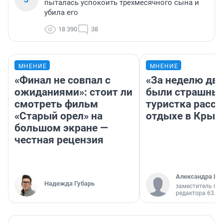
пыталась успокоить трехмесячного сына и
убила его
18 390
38
МНЕНИЕ
МНЕНИЕ
«Финал не совпал с
«За неделю две
ожиданиями»: стоит ли
были страшные
смотреть фильм
туристка расск
«Старый орел» на
отдыхе в Крым
большом экране —
честная рецензия
Александра Ис
Надежда Губарь
заместитель гл
редактора 63.RU