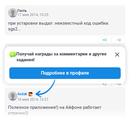
Гость
17 мая 2014, 10:25
при устаровке выдал :неизвестный код ошибки. 
sgs2... 
+0
–0
Гость
16 мая 2014, 22:32
Получай награды за комментарии и другие 
задания!
Эх, а сделали бы еще не только для экстренных 
вызовов, но и для повседневного использования - 
Подробнее в профиле
сообщать о правнарушениях, распитиях, нерадивых 
автолюбителях...
+2
–0
4udak
16 мая 2014, 13:27
Полезное приложение!) на Айфоне работает 
отлично))
+2
–2