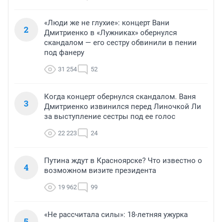
«Люди же не глухие»: концерт Вани
2
Дмитриенко в «Лужниках» обернулся
скандалом — его сестру обвинили в пении
под фанеру
31 254
52
Когда концерт обернулся скандалом. Ваня
3
Дмитриенко извинился перед Линочкой Ли
за выступление сестры под ее голос
22 223
24
Путина ждут в Красноярске? Что известно о
4
возможном визите президента
19 962
99
«Не рассчитала силы»: 18-летняя ужурка
5