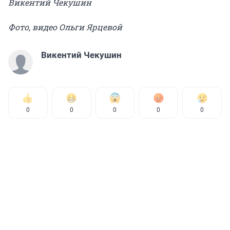
Викентий Чекушин
Фото, видео Ольги Ярцевой
Викентий Чекушин
0
0
0
0
0