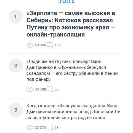
ТОП 5
«Зарплата — самая высокая в
1
Сибири»: Котюков рассказал
Путину про экономику края —
онлайн-трансляция
53 960
137
«Люди же не глухие»: концерт Вани
2
Дмитриенко в «Лужниках» обернулся
скандалом — его сестру обвинили в пении
под фанеру
30 788
50
Когда концерт обернулся скандалом. Ваня
3
Дмитриенко извинился перед Линочкой Ли
за выступление сестры под ее голос
22 075
23