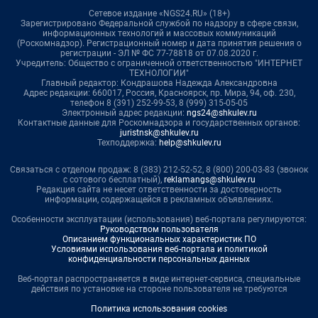
Сетевое издание «NGS24.RU» (18+)
Зарегистрировано Федеральной службой по надзору в сфере связи,
информационных технологий и массовых коммуникаций
(Роскомнадзор). Регистрационный номер и дата принятия решения о
регистрации - ЭЛ № ФС 77-78818 от 07.08.2020 г.
Учредитель: Общество с ограниченной ответственностью "ИНТЕРНЕТ
ТЕХНОЛОГИИ"
Главный редактор: Кондрашова Надежда Александровна
Адрес редакции: 660017, Россия, Красноярск, пр. Мира, 94, оф. 230,
телефон 8 (391) 252-99-53, 8 (999) 315-05-05
Электронный адрес редакции:
ngs24@shkulev.ru
Контактные данные для Роскомнадзора и государственных органов:
juristnsk@shkulev.ru
Техподдержка:
help@shkulev.ru
Связаться с отделом продаж: 8 (383) 212-52-52, 8 (800) 200-03-83 (звонок
с сотового бесплатный),
reklamangs@shkulev.ru
Редакция сайта не несет ответственности за достоверность
информации, содержащейся в рекламных объявлениях.
Особенности эксплуатации (использования) веб-портала регулируются:
Руководством пользователя
Описанием функциональных характеристик ПО
Условиями использования веб-портала и политикой
конфиденциальности персональных данных
Веб-портал распространяется в виде интернет-сервиса, специальные
действия по установке на стороне пользователя не требуются
Политика использования cookies