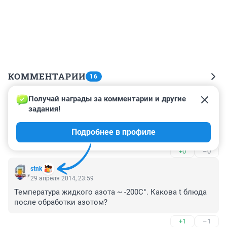
КОММЕНТАРИИ
16
Получай награды за комментарии и другие 
Гость
30 апреля 2014, 20:47
задания!
В Нет Проблем очень молекулярка вкусная 
Подробнее в профиле
посмотрим что тут будет)
+0
–0
stnk
29 апреля 2014, 23:59
Температура жидкого азота ~ -200С°. Какова t блюда 
после обработки азотом?
+1
–1