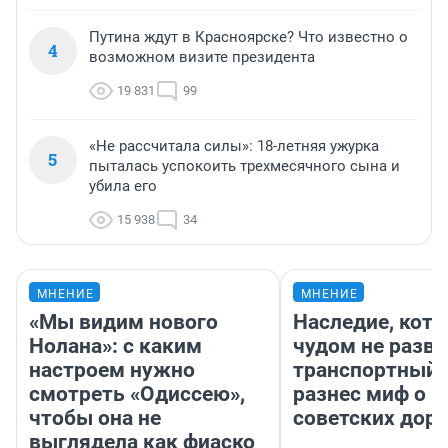
Путина ждут в Красноярске? Что известно о
4
возможном визите президента
19 831
99
«Не рассчитала силы»: 18-летняя ужурка
5
пыталась успокоить трехмесячного сына и
убила его
15 938
34
МНЕНИЕ
МНЕНИЕ
«Мы видим нового
Наследие, кото
Нолана»: с каким
чудом не разва
настроем нужно
транспортный 
смотреть «Одиссею»,
разнес миф о 
чтобы она не
советских доро
выглядела как фиаско