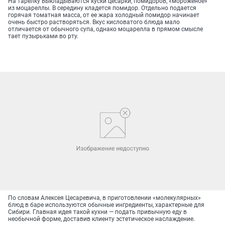
На тарелку выкладываются куски цесарки, помидоров, «мороженое»
из моцареллы. В середину кладется помидор. Отдельно подается
горячая томатная масса, от ее жара холодный помидор начинает
очень быстро растворяться. Вкус кисловатого блюда мало
отличается от обычного супа, однако моцарелла в прямом смысле
тает пузырьками во рту.
По словам Алексея Цесаревича, в приготовлении «молекулярных»
блюд в баре используются обычные ингредиенты, характерные для
Сибири. Главная идея такой кухни — подать привычную еду в
необычной форме, доставив клиенту эстетическое наслаждение.