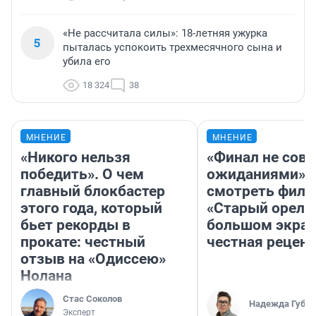
«Не рассчитала силы»: 18-летняя ужурка
5
пыталась успокоить трехмесячного сына и
убила его
18 324
38
МНЕНИЕ
МНЕНИЕ
«Никого нельзя
«Финал не совп
победить». О чем
ожиданиями»: 
главный блокбастер
смотреть фил
этого года, который
«Старый орел» 
бьет рекорды в
большом экран
прокате: честный
честная рецен
отзыв на «Одиссею»
Нолана
Стас Соколов
Надежда Губар
Эксперт