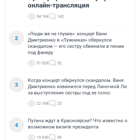
онлайн-трансляция
54 184
142
«Люди же не глухие»: концерт Вани
2
Дмитриенко в «Лужниках» обернулся
скандалом — его сестру обвинили в пении
под фанеру
31 029
52
Когда концерт обернулся скандалом. Ваня
3
Дмитриенко извинился перед Линочкой Ли
за выступление сестры под ее голос
22 168
23
Путина ждут в Красноярске? Что известно о
4
возможном визите президента
19 930
99