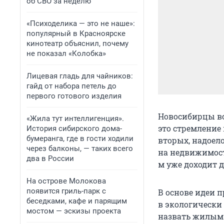
об СВО за неделю
«Психоделика — это не наше»:
популярный в Красноярске
кинотеатр объяснил, почему
не показал «Колобка»
Лицевая гладь для чайников:
гайд от набора петель до
первого готового изделия
Новосибирцы вс
«Жила тут интеллигенция».
это стремление
История сибирского дома-
бумеранга, где в гости ходили
вторых, надоело
через балконы, — таких всего
на недвижимость
два в России
м уже доходит д
На острове Молокова
появится гриль-парк с
В основе идеи п
беседками, кафе и парящим
в экологически 
мостом — эскизы проекта
назвать жилым р