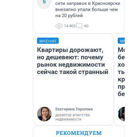
5
сети заправок в Красноярске
внезапно упали больше чем
на 20 рублей
14 403
60
МНЕНИЕ
МНЕНИ
Квартиры дорожают,
Мой б
но дешевеют: почему
береж
рынок недвижимости
хотел
сейчас такой странный
тысяч
креди
приех
безоп
Екатерина Торопова
директор агентства
недвижимости
РЕКОМЕНДУЕМ