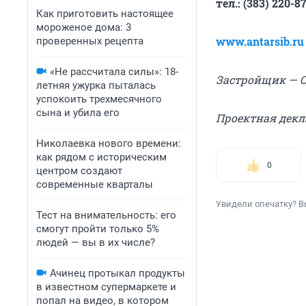
тел.: (383) 220-8
Как приготовить настоящее
мороженое дома: 3
www.antarsib.ru
проверенных рецепта
«Не рассчитала силы»: 18-
Застройщик — О
летняя ужурка пыталась
успокоить трехмесячного
сына и убила его
Проектная декл
Николаевка нового времени:
как рядом с историческим
0
центром создают
современные кварталы
Увидели опечатку? В
Тест на внимательность: его
смогут пройти только 5%
людей — вы в их числе?
Ачинец протыкал продукты
в известном супермаркете и
попал на видео, в котором