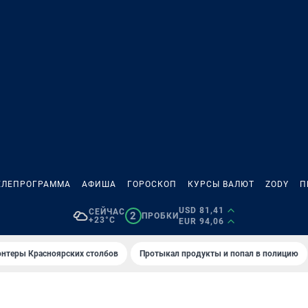
ЕЛЕПРОГРАММА
АФИША
ГОРОСКОП
КУРСЫ ВАЛЮТ
ZODY
П
USD 81,41
СЕЙЧАС
2
ПРОБКИ
+23°C
EUR 94,06
онтеры Красноярских столбов
Протыкал продукты и попал в полицию