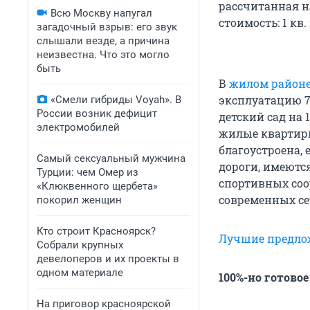
рассчитанная на
Всю Москву напугал
стоимость: 1 кв
загадочный взрыв: его звук
слышали везде, а причина
неизвестна. Что это могло
быть
В
жилом район
эксплуатацию 
«Смели гибриды Voyah». В
России возник дефицит
детский сад на 
электромобилей
жилые квартиры
благоустроена,
Самый сексуальный мужчина
дороги, имеютс
Турции: чем Омер из
спортивных соо
«Клюквенного щербета»
современных се
покорил женщин
Кто строит Красноярск?
Лучшие предло
Собрали крупных
девелоперов и их проекты в
одном материале
100%-но готово
На приговор красноярской