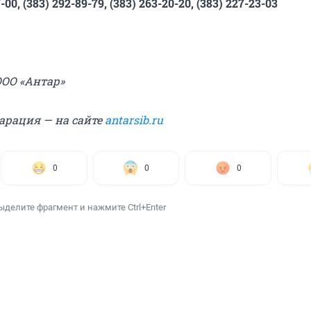
7-00, (383) 292-89-79, (383) 263-20-20, (383) 227-23-03
ОО «Антар»
арация — на сайте
antarsib.ru
0
0
0
ыделите фрагмент и нажмите Ctrl+Enter