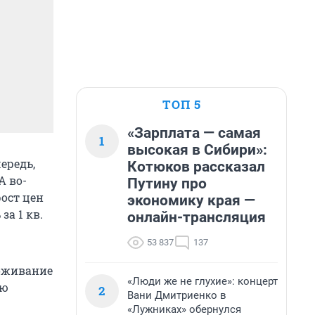
ТОП 5
«Зарплата — самая
1
высокая в Сибири»:
ередь,
Котюков рассказал
А во-
Путину про
рост цен
экономику края —
а 1 кв.
онлайн-трансляция
53 837
137
оживание
«Люди же не глухие»: концерт
ью
2
Вани Дмитриенко в
«Лужниках» обернулся