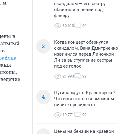
 м;
скандалом — его сестру
обвинили в пении под
фанеру
30 613
50
дены в
Когда концерт обернулся
пальный
3
скандалом. Ваня Дмитриенко
ены
извинился перед Линочкой
района
Ли за выступление сестры
ованы
под ее голос
 школы,
21 990
22
оведение
Путина ждут в Красноярске?
4
Что известно о возможном
визите президента
19 771
99
Цены на бензин на краевой