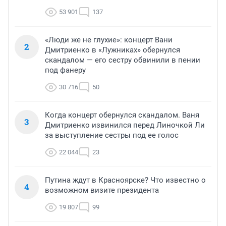
53 901
137
«Люди же не глухие»: концерт Вани
2
Дмитриенко в «Лужниках» обернулся
скандалом — его сестру обвинили в пении
под фанеру
30 716
50
Когда концерт обернулся скандалом. Ваня
3
Дмитриенко извинился перед Линочкой Ли
за выступление сестры под ее голос
22 044
23
Путина ждут в Красноярске? Что известно о
4
возможном визите президента
19 807
99