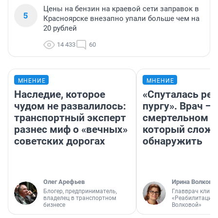
Цены на бензин на краевой сети заправок в
5
Красноярске внезапно упали больше чем на
20 рублей
14 433
60
МНЕНИЕ
МНЕНИЕ
Наследие, которое
«Спуталась реч
чудом не развалилось:
пургу». Врач — 
транспортный эксперт
смертельном д
разнес миф о «вечных»
который слож
советских дорогах
обнаружить
Олег Арефьев
Ирина Волкова
Блогер, предприниматель,
Главврач клини
владелец в транспортном
«Реабилитация 
бизнесе
Волковой»