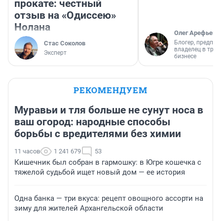
прокате: честный
отзыв на «Одиссею»
Нолана
Олег Арефьев
Блогер, предпри
Стас Соколов
владелец в тра
Эксперт
бизнесе
РЕКОМЕНДУЕМ
Муравьи и тля больше не сунут носа в
ваш огород: народные способы
борьбы с вредителями без химии
11 часов
1 241 679
53
Кишечник был собран в гармошку: в Югре кошечка с
тяжелой судьбой ищет новый дом — ее история
Одна банка — три вкуса: рецепт овощного ассорти на
зиму для жителей Архангельской области