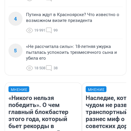
Путина ждут в Красноярске? Что известно о
4
возможном визите президента
19 991
99
«Не рассчитала силы»: 18-летняя ужурка
5
пыталась успокоить трехмесячного сына и
убила его
18 508
38
МНЕНИЕ
МНЕНИЕ
«Никого нельзя
Наследие, кото
победить». О чем
чудом не разва
главный блокбастер
транспортный 
этого года, который
разнес миф о 
бьет рекорды в
советских доро