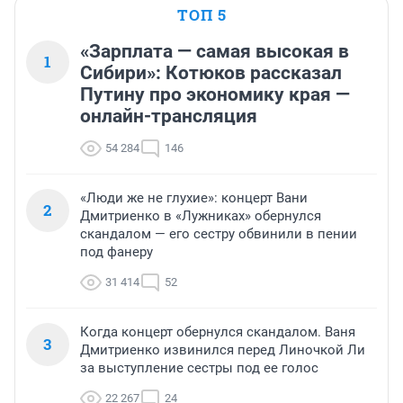
ТОП 5
«Зарплата — самая высокая в
1
Сибири»: Котюков рассказал
Путину про экономику края —
онлайн-трансляция
54 284
146
«Люди же не глухие»: концерт Вани
2
Дмитриенко в «Лужниках» обернулся
скандалом — его сестру обвинили в пении
под фанеру
31 414
52
Когда концерт обернулся скандалом. Ваня
3
Дмитриенко извинился перед Линочкой Ли
за выступление сестры под ее голос
22 267
24