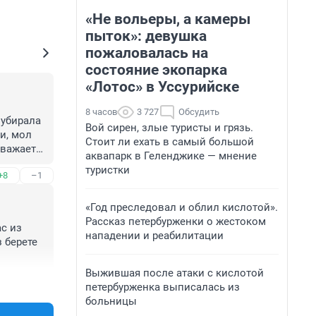
«Не вольеры, а камеры
пыток»: девушка
пожаловалась на
состояние экопарка
«Лотос» в Уссурийске
8 часов
3 727
Обсудить
убирала 
Вой сирен, злые туристы и грязь.
, мол 
Стоит ли ехать в самый большой
важаете 
аквапарк в Геленджике — мнение
 должны 
туристки
+8
–1
вы 
со 
«Год преследовал и облил кислотой».
Рассказ петербурженки о жестоком
с из 
нападении и реабилитации
берете 
Выжившая после атаки с кислотой
+14
–0
петербурженка выписалась из
больницы