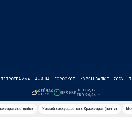
ЕЛЕПРОГРАММА
АФИША
ГОРОСКОП
КУРСЫ ВАЛЮТ
ZODY
П
USD 82,17
СЕЙЧАС
1
ПРОБКИ
+17°C
EUR 94,84
асноярских столбов
Хоккей возвращается в Красноярск (почти)
Мос