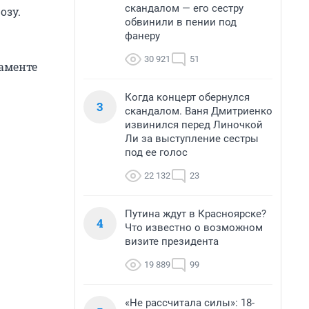
скандалом — его сестру
озу.
обвинили в пении под
фанеру
30 921
51
таменте
Когда концерт обернулся
3
скандалом. Ваня Дмитриенко
извинился перед Линочкой
Ли за выступление сестры
под ее голос
22 132
23
Путина ждут в Красноярске?
4
Что известно о возможном
визите президента
19 889
99
«Не рассчитала силы»: 18-