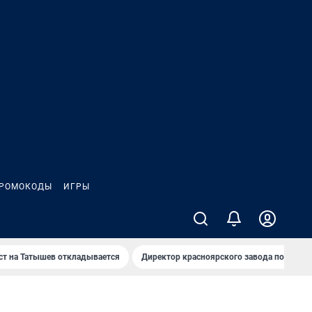
РОМОКОДЫ
ИГРЫ
т на Татышев откладывается
Директор красноярского завода под сан