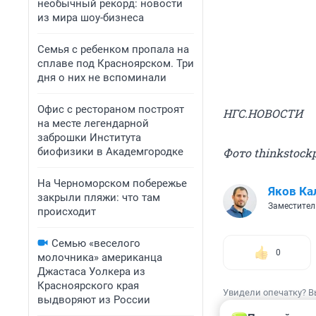
необычный рекорд: новости
из мира шоу-бизнеса
Семья с ребенком пропала на
сплаве под Красноярском. Три
дня о них не вспоминали
Офис с рестораном построят
НГС.НОВОСТИ
на месте легендарной
заброшки Института
биофизики в Академгородке
Фото thinkstock
На Черноморском побережье
Яков Ка
закрыли пляжи: что там
Заместител
происходит
Семью «веселого
0
молочника» американца
Джастаса Уолкера из
Красноярского края
Увидели опечатку? В
выдворяют из России