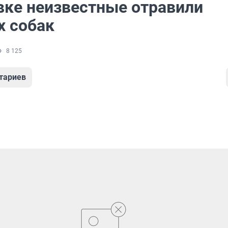
вке неизвестные отравили
х собак
8 125
тариев