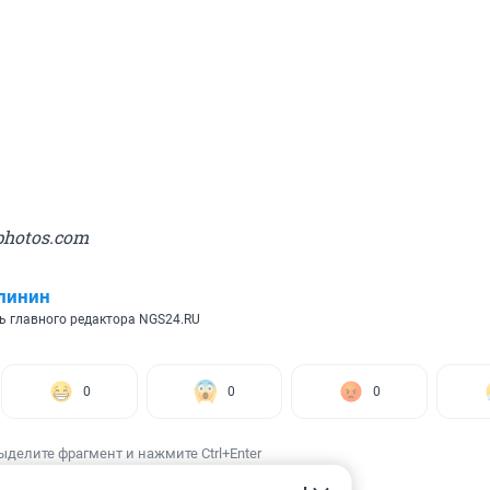
photos.com
линин
ь главного редактора NGS24.RU
0
0
0
ыделите фрагмент и нажмите Ctrl+Enter