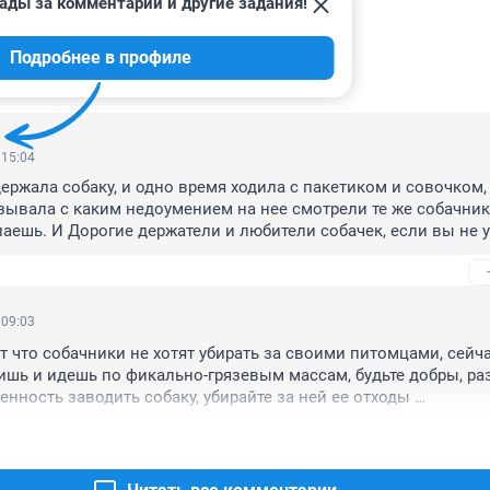
ады за комментарии и другие задания!
Подробнее в профиле
ИИ
28
 15:04
держала собаку, и одно время ходила с пакетиком и совочком, 
азывала с каким недоумением на нее смотрели те же собачники
лаешь. И Дорогие держатели и любители собачек, если вы не у
и считаете что отходы вашей собачки это благоухания которые
емле и украшать ее, то что вы хотите от других людей? какого 
я и солидарности? Начните с элементарного, начните с себя и 
 09:03
т что собачники не хотят убирать за своими питомцами, сейча
шь и идешь по фикально-грязевым массам, будьте добры, раз 
енность заводить собаку, убирайте за ней ее отходы 
ть(ходите с пакетиком), или выгуливайте на пустырях