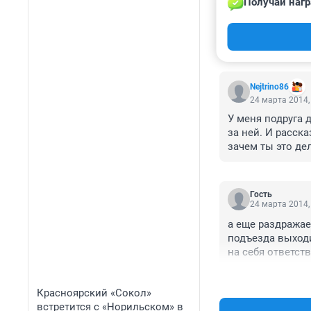
Получай нагр
КОММЕНТАР
Nejtrino86
24 марта 2014,
У меня подруга 
за ней. И расск
зачем ты это де
вокруг никого, 
лежать на этой з
просите уважени
Гость
своей собаки.
24 марта 2014,
а еще раздражае
подъезда выходи
на себя ответств
жизнедеятельнос
Красноярский «Сокол»
встретится с «Норильском» в