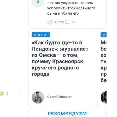
5
летняя ужурка пыталась
успокоить трехмесячного
сына и убила его
18 201
36
МНЕНИЕ
МНЕНИ
«Как будто где-то в
Мой б
Лондоне»: журналист
береж
из Омска — о том,
хотел
почему Красноярск
тысяч
круче его родного
креди
города
приех
безоп
0
Сергей Энквист
РЕКОМЕНДУЕМ