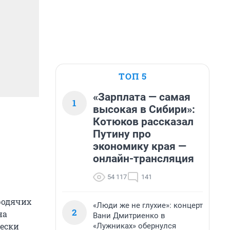
ТОП 5
«Зарплата — самая
1
высокая в Сибири»:
Котюков рассказал
Путину про
экономику края —
онлайн-трансляция
54 117
141
родячих
«Люди же не глухие»: концерт
2
на
Вани Дмитриенко в
чески
«Лужниках» обернулся