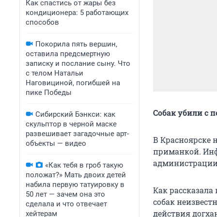
Как спастись от жары без
кондиционера: 5 работающих
способов
Покорила пять вершин,
оставила предсмертную
записку и послание сыну. Что
с телом Натальи
Наговициной, погибшей на
пике Победы
Собак убили с
Сибирский Бэнкси: как
скульптор в черной маске
развешивает загадочные арт-
В Красноярске 
объекты — видео
приманкой. Ин
администрации 
«Как тебя в гроб такую
положат?» Мать двоих детей
набила первую татуировку в
Как рассказала
50 лет — зачем она это
собак неизвестн
сделала и что отвечает
действия догха
хейтерам