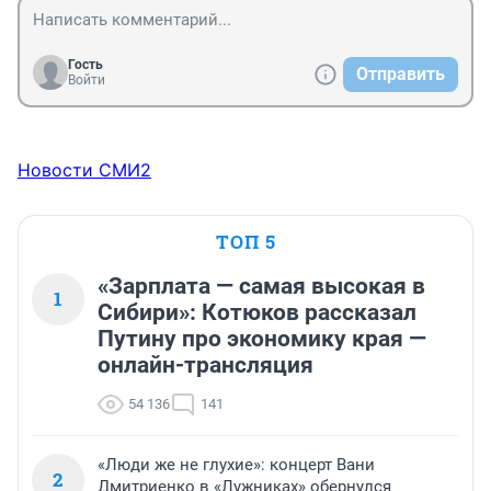
Гость
Отправить
Войти
Новости СМИ2
ТОП 5
«Зарплата — самая высокая в
1
Сибири»: Котюков рассказал
Путину про экономику края —
онлайн-трансляция
54 136
141
«Люди же не глухие»: концерт Вани
2
Дмитриенко в «Лужниках» обернулся