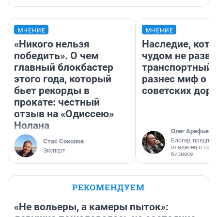
МНЕНИЕ
МНЕНИЕ
«Никого нельзя
Наследие, кото
победить». О чем
чудом не разва
главный блокбастер
транспортный 
этого года, который
разнес миф о 
бьет рекорды в
советских доро
прокате: честный
отзыв на «Одиссею»
Нолана
Олег Арефьев
Блогер, предпри
Стас Соколов
владелец в тра
Эксперт
бизнесе
РЕКОМЕНДУЕМ
«Не вольеры, а камеры пыток»: