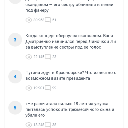
скандалом — его сестру обвинили в пении
под фанеру
30 953
51
Когда концерт обернулся скандалом. Ваня
3
Дмитриенко извинился перед Линочкой Ли
за выступление сестры под ее голос
22 145
23
Путина ждут в Красноярске? Что известно о
4
возможном визите президента
19 901
99
«Не рассчитала силы»: 18-летняя ужурка
5
пыталась успокоить трехмесячного сына и
убила его
18 248
38