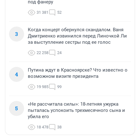
под фанеру
31 381
52
Когда концерт обернулся скандалом. Ваня
3
Дмитриенко извинился перед Линочкой Ли
за выступление сестры под ее голос
22 258
24
Путина ждут в Красноярске? Что известно о
4
возможном визите президента
19 985
99
«Не рассчитала силы»: 18-летняя ужурка
5
пыталась успокоить трехмесячного сына и
убила его
18 478
38