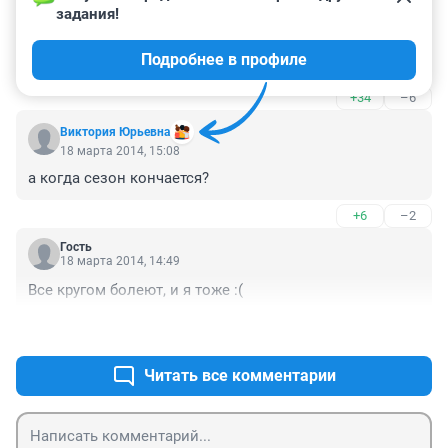
задания!
С ОРВИ не в Скорую следует обращаться, а вызывать 
врача из поликлиники. А потом инфарктники не 
Подробнее в профиле
могут дождаться помощи...
+34
–6
Виктория Юрьевна
18 марта 2014, 15:08
а когда сезон кончается?
+6
–2
Гость
18 марта 2014, 14:49
Все кругом болеют, и я тоже :(
+10
–2
Читать все комментарии