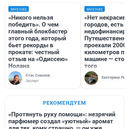
МНЕНИЕ
МНЕНИЕ
«Никого нельзя
«Нет некрасив
победить». О чем
городов, есть
главный блокбастер
недофинансиро
этого года, который
Путешественн
бьет рекорды в
проехали 2000
прокате: честный
километров по 
отзыв на «Одиссею»
машине — стои
Нолана
того
Стас Соколов
Екатерина Лит
Эксперт
РЕКОМЕНДУЕМ
«Протянуть руку помощи»: незрячий
парфюмер создал «уютный» аромат
для тех, кому страшно, — он уже