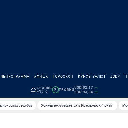
ЕЛЕПРОГРАММА
АФИША
ГОРОСКОП
КУРСЫ ВАЛЮТ
ZODY
П
USD 82,17
СЕЙЧАС
2
ПРОБКИ
+19°C
EUR 94,84
асноярских столбов
Хоккей возвращается в Красноярск (почти)
Мос