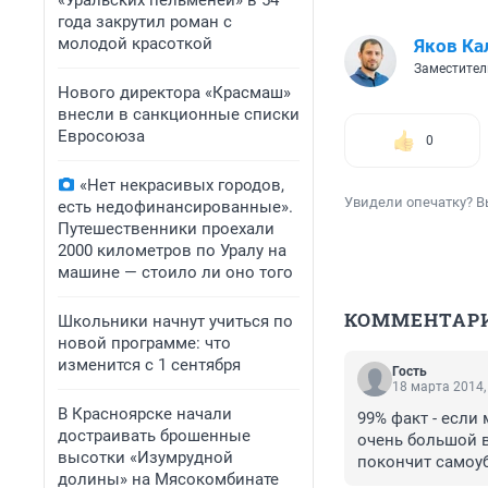
«Уральских пельменей» в 54
года закрутил роман с
молодой красоткой
Яков Ка
Заместител
Нового директора «Красмаш»
внесли в санкционные списки
Евросоюза
0
«Нет некрасивых городов,
Увидели опечатку? В
есть недофинансированные».
Путешественники проехали
2000 километров по Уралу на
машине — стоило ли оно того
КОММЕНТАР
Школьники начнут учиться по
новой программе: что
изменится с 1 сентября
Гость
18 марта 2014,
В Красноярске начали
99% факт - если 
достраивать брошенные
очень большой в
высотки «Изумрудной
покончит самоу
долины» на Мясокомбинате