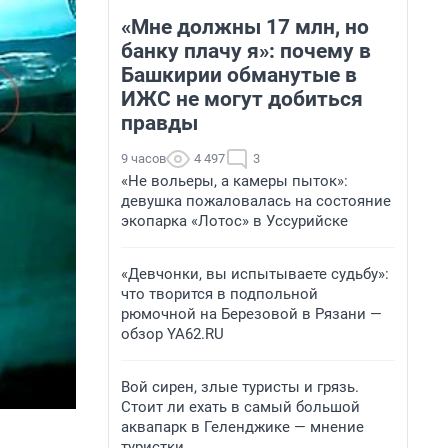
«Мне должны 17 млн, но
банку плачу я»: почему в
Башкирии обманутые в
ИЖС не могут добиться
правды
9 часов
4 497
3
«Не вольеры, а камеры пыток»:
девушка пожаловалась на состояние
экопарка «Лотос» в Уссурийске
«Девчонки, вы испытываете судьбу»:
что творится в подпольной
рюмочной на Березовой в Рязани —
обзор YA62.RU
Вой сирен, злые туристы и грязь.
Стоит ли ехать в самый большой
аквапарк в Геленджике — мнение
туристки