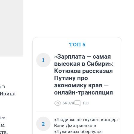
ТОП 5
«Зарплата — самая
1
высокая в Сибири»:
Котюков рассказал
Путину про
экономику края —
 в
онлайн-трансляция
 Ирина
54 074
138
ее
«Люди же не глухие»: концерт
2
им,
Вани Дмитриенко в
та.
«Лужниках» обернулся