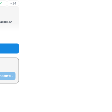
+1
–24
аянные 
+4
–0
равить