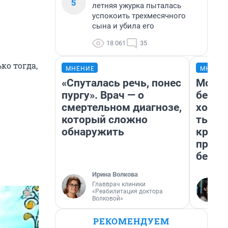
5
летняя ужурка пыталась
успокоить трехмесячного
сына и убила его
18 061
35
ко тогда,
МНЕНИЕ
МНЕНИ
«Спуталась речь, понес
Мой б
пургу». Врач — о
береж
смертельном диагнозе,
хотел
который сложно
тысяч
обнаружить
креди
приех
безоп
Ирина Волкова
Главврач клиники
«Реабилитация доктора
Волковой»
РЕКОМЕНДУЕМ