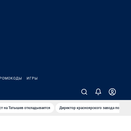
РОМОКОДЫ
ИГРЫ
т на Татышев откладывается
Директор красноярского завода под сан