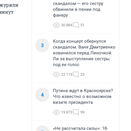
скандалом — его сестру
дежурили
обвинили в пении под
 минут
фанеру
30 884
51
Когда концерт обернулся
3
скандалом. Ваня Дмитриенко
извинился перед Линочкой
Ли за выступление сестры
под ее голос
22 119
23
Путина ждут в Красноярске?
4
Что известно о возможном
визите президента
19 873
99
«Не рассчитала силы»: 18-