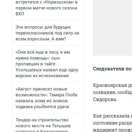
встретится с «Норильском» в
первом матче нового сезона
ВХЛ
Эти вопросы для будущих
первоклассников под силу не
всем взрослым. А вам?
«Они всё еще в лесу, и им
нужна помощь»: сын
пропавших в тайге
Следователи по
Усольцевых назвал еще одну
версию их исчезновения
Красноярская д
«Август принесет новые
сознание, сооб
возможности»: Тамара Глоба
Сидорова.
назвала, кому из знаков
зодиака улыбнется удача
Как рассказала 
Тендер на строительство
состояние расце
нового моста на Татышев
инцидент произ
сорвался в Красноярске