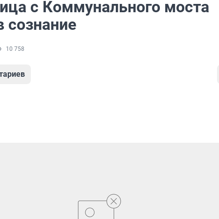
ица с Коммунального моста
в сознание
10 758
тариев