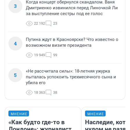
Когда концерт обернулся скандалом. Ваня
3
Дмитриенко извинился перед Линочкой Ли
за выступление сестры под ее голос
22 192
23
Путина ждут в Красноярске? Что известно о
4
возможном визите президента
19 949
99
«Не рассчитала силы»: 18-летняя ужурка
5
пыталась успокоить трехмесячного сына и
убила его
18 363
38
МНЕНИЕ
МНЕНИЕ
«Как будто где-то в
Наследие, кото
Лондоне»: журналист
чудом не разва