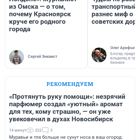
из Омска — о том,
транспортный 
почему Красноярск
разнес миф о 
круче его родного
советских доро
города
Олег Арефьев
Блогер, предпри
Сергей Энквист
владелец в тра
бизнесе
РЕКОМЕНДУЕМ
«Протянуть руку помощи»: незрячий
парфюмер создал «уютный» аромат
для тех, кому страшно, — он уже
увековечил в духах Новосибирск
14 минут
222
3
Муравьи и тля больше не сунут носа в ваш огород: