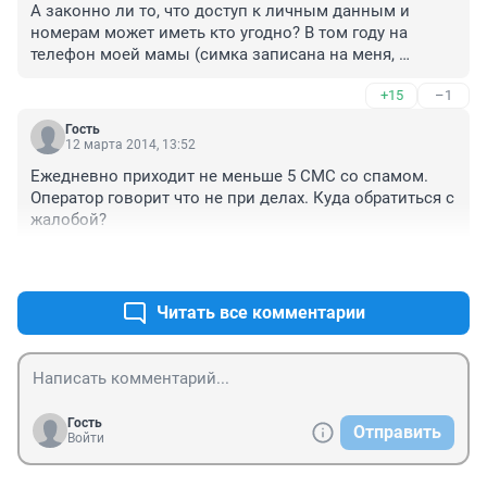
А законно ли то, что доступ к личным данным и 
номерам может иметь кто угодно? В том году на 
телефон моей мамы (симка записана на меня, 
оператор ЕТК) начали звонить с банка и навязывать 
+15
–1
кредит, называя мои данные. Этот номер моя мама 
нигде не светила точно, т.к. в поле общения только 
Гость
родственники. До этого этот же банк звонил на 
12 марта 2014, 13:52
телефон мне (у меня другой оператор и симка 
Ежедневно приходит не меньше 5 СМС со спамом. 
записана не на меня), это можно понять, т.к. в других 
Оператор говорит что не при делах. Куда обратиться с 
банках я свой номер оставлял. Но напрягает то, что 
жалобой?
банк, зная мои данные, просто пробил номер у 
совершенно другого оператора. Раньше я думал, что 
+36
–1
компании так сливать свои базы данных не должны, 
но на деле...)
Читать все комментарии
Гость
Отправить
Войти