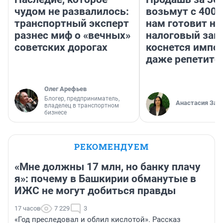
чудом не развалилось:
возьмут с 4000
транспортный эксперт
нам готовит н
разнес миф о «вечных»
налоговый зако
советских дорогах
коснется импор
даже репетито
Олег Арефьев
Блогер, предприниматель,
Анастасия Зав
владелец в транспортном
бизнесе
РЕКОМЕНДУЕМ
«Мне должны 17 млн, но банку плачу
я»: почему в Башкирии обманутые в
ИЖС не могут добиться правды
17 часов
7 229
3
«Год преследовал и облил кислотой». Рассказ