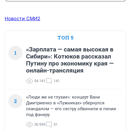
Новости СМИ2
ТОП 5
«Зарплата — самая высокая в
1
Сибири»: Котюков рассказал
Путину про экономику края —
онлайн-трансляция
54 141
141
«Люди же не глухие»: концерт Вани
2
Дмитриенко в «Лужниках» обернулся
скандалом — его сестру обвинили в пении
под фанеру
30 959
51