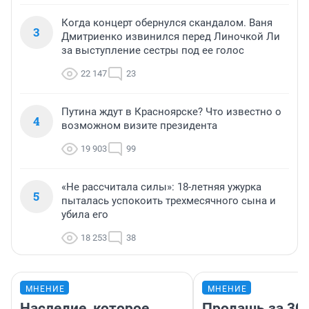
Когда концерт обернулся скандалом. Ваня
3
Дмитриенко извинился перед Линочкой Ли
за выступление сестры под ее голос
22 147
23
Путина ждут в Красноярске? Что известно о
4
возможном визите президента
19 903
99
«Не рассчитала силы»: 18-летняя ужурка
5
пыталась успокоить трехмесячного сына и
убила его
18 253
38
МНЕНИЕ
МНЕНИЕ
Наследие, которое
Продашь за 300