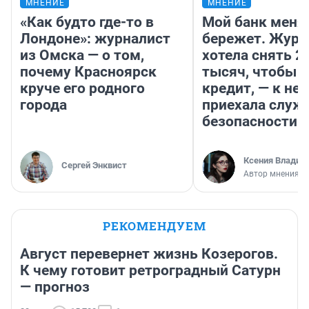
МНЕНИЕ
МНЕНИЕ
«Как будто где-то в
Мой банк меня
Лондоне»: журналист
бережет. Журн
из Омска — о том,
хотела снять 2
почему Красноярск
тысяч, чтобы п
круче его родного
кредит, — к не
города
приехала служ
безопасности
Ксения Владим
Сергей Энквист
Автор мнения
РЕКОМЕНДУЕМ
Август перевернет жизнь Козерогов.
К чему готовит ретроградный Сатурн
— прогноз