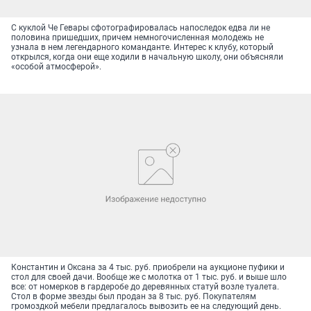
С куклой Че Гевары сфотографировалась напоследок едва ли не
половина пришедших, причем немногочисленная молодежь не
узнала в нем легендарного команданте. Интерес к клубу, который
открылся, когда они еще ходили в начальную школу, они объясняли
«особой атмосферой».
Константин и Оксана за 4 тыс. руб. приобрели на аукционе пуфики и
стол для своей дачи. Вообще же с молотка от 1 тыс. руб. и выше шло
все: от номерков в гардеробе до деревянных статуй возле туалета.
Стол в форме звезды был продан за 8 тыс. руб. Покупателям
громоздкой мебели предлагалось вывозить ее на следующий день.