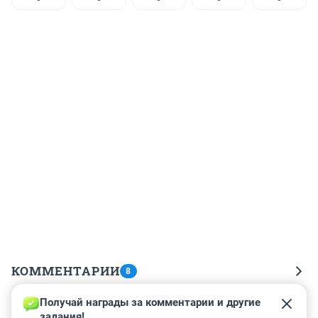
КОММЕНТАРИИ
8
Получай награды за комментарии и другие 
Гость
4 февраля 2014, 23:05
задания!