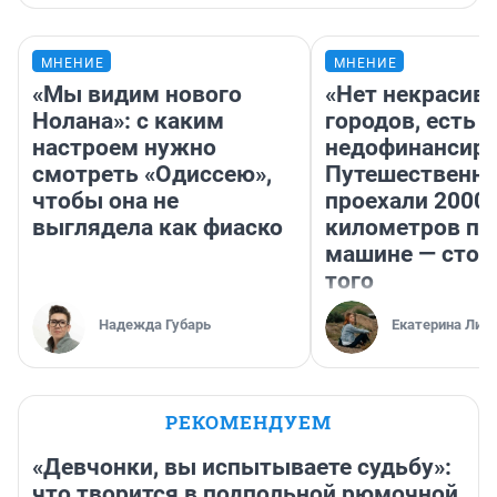
МНЕНИЕ
МНЕНИЕ
«Мы видим нового
«Нет некрасив
Нолана»: с каким
городов, есть
настроем нужно
недофинансиро
смотреть «Одиссею»,
Путешественн
чтобы она не
проехали 2000
выглядела как фиаско
километров по 
машине — стои
того
Надежда Губарь
Екатерина Лит
РЕКОМЕНДУЕМ
«Девчонки, вы испытываете судьбу»:
что творится в подпольной рюмочной