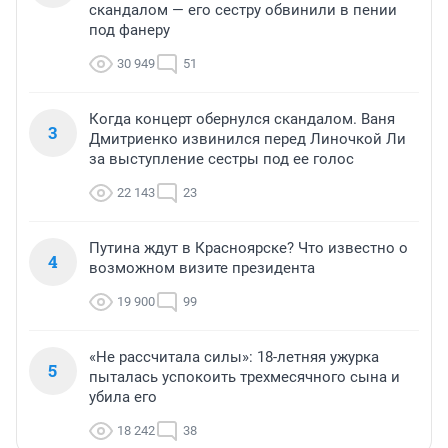
скандалом — его сестру обвинили в пении
под фанеру
30 949
51
Когда концерт обернулся скандалом. Ваня
3
Дмитриенко извинился перед Линочкой Ли
за выступление сестры под ее голос
22 143
23
Путина ждут в Красноярске? Что известно о
4
возможном визите президента
19 900
99
«Не рассчитала силы»: 18-летняя ужурка
5
пыталась успокоить трехмесячного сына и
убила его
18 242
38