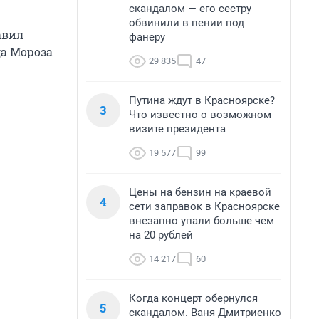
скандалом — его сестру
обвинили в пении под
авил
фанеру
да Мороза
29 835
47
Путина ждут в Красноярске?
3
Что известно о возможном
визите президента
19 577
99
Цены на бензин на краевой
4
сети заправок в Красноярске
внезапно упали больше чем
на 20 рублей
14 217
60
Когда концерт обернулся
5
скандалом. Ваня Дмитриенко