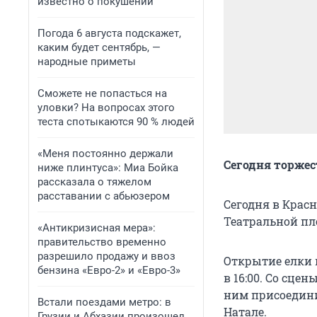
известно о покушении
Погода 6 августа подскажет,
каким будет сентябрь, —
народные приметы
Сможете не попасться на
уловки? На вопросах этого
теста спотыкаются 90 % людей
«Меня постоянно держали
Сегодня торжес
ниже плинтуса»: Миа Бойка
рассказала о тяжелом
расставании с абьюзером
Сегодня в Крас
Театральной пл
«Антикризисная мера»:
правительство временно
разрешило продажу и ввоз
Открытие елки 
бензина «Евро-2» и «Евро-3»
в 16:00. Со сце
ним присоедини
Встали поездами метро: в
Натале.
Грузии и Абхазии произошел