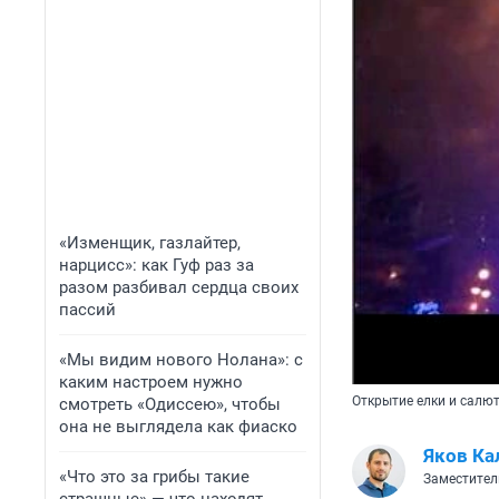
«Изменщик, газлайтер,
нарцисс»: как Гуф раз за
разом разбивал сердца своих
пассий
«Мы видим нового Нолана»: с
каким настроем нужно
Открытие елки и салю
смотреть «Одиссею», чтобы
она не выглядела как фиаско
Яков Ка
«Что это за грибы такие
Заместител