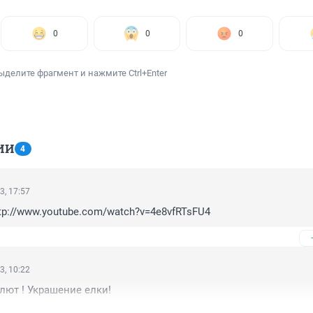
0
0
0
ыделите фрагмент и нажмите Ctrl+Enter
ИИ
4
3, 17:57
ttp://www.youtube.com/watch?v=4e8vfRTsFU4
3, 10:22
ют ! Украшение елки!