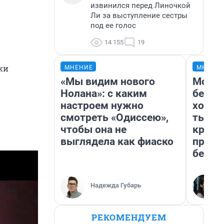
извинился перед Линочкой
Ли за выступление сестры
под ее голос
14 155
19
ки
МНЕНИЕ
МНЕНИ
«Мы видим нового
Мой б
Нолана»: с каким
береж
настроем нужно
хотел
смотреть «Одиссею»,
тысяч
чтобы она не
креди
выглядела как фиаско
приех
безоп
Надежда Губарь
РЕКОМЕНДУЕМ