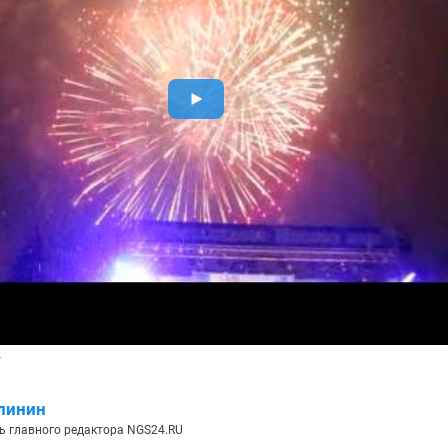
т
линин
ь главного редактора NGS24.RU