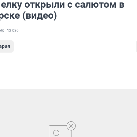
 елку открыли с салютом в
рске (видео)
12 030
ария