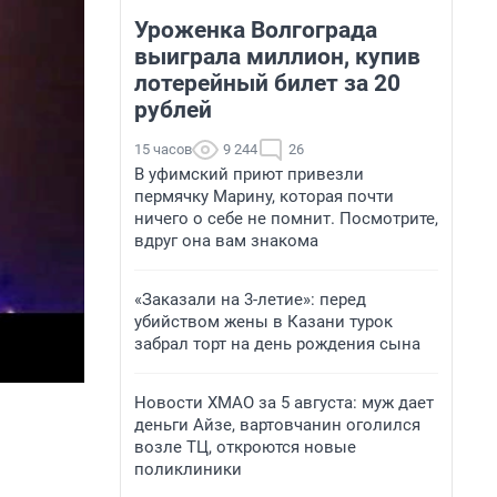
Уроженка Волгограда
выиграла миллион, купив
лотерейный билет за 20
рублей
15 часов
9 244
26
В уфимский приют привезли
пермячку Марину, которая почти
ничего о себе не помнит. Посмотрите,
вдруг она вам знакома
«Заказали на 3-летие»: перед
убийством жены в Казани турок
забрал торт на день рождения сына
Новости ХМАО за 5 августа: муж дает
деньги Айзе, вартовчанин оголился
возле ТЦ, откроются новые
поликлиники