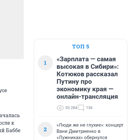
ТОП 5
«Зарплата — самая
1
высокая в Сибири»:
Котюков рассказал
Путину про
экономику края —
усе
онлайн-трансляция
53 284
136
ачалась
осле к
«Люди же не глухие»: концерт
2
ий Баббе
Вани Дмитриенко в
«Лужниках» обернулся