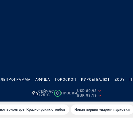
ЕЛЕПРОГРАММА
АФИША
ГОРОСКОП
КУРСЫ ВАЛЮТ
ZODY
П
USD 80,93
СЕЙЧАС
0
ПРОБКИ
+25°C
EUR 93,19
ают волонтеры Красноярских столбов
Новaя порция «цaрей» пaрковки