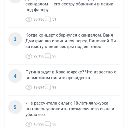
скандалом — его сестру обвинили в пении
под фанеру
30 936
51
Когда концерт обернулся скандалом. Ваня
3
Дмитриенко извинился перед Линочкой Ли
за выступление сестры под ее голос
22 138
23
Путина ждут в Красноярске? Что известно о
4
возможном визите президента
19 894
99
«Не рассчитала силы»: 18-летняя ужурка
5
пыталась успокоить трехмесячного сына и
убила его
18 228
38