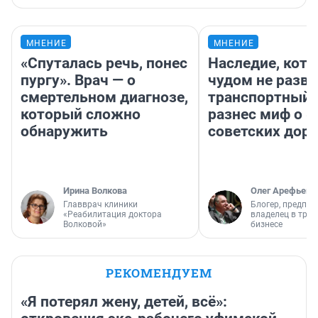
МНЕНИЕ
МНЕНИЕ
«Спуталась речь, понес
Наследие, кото
пургу». Врач — о
чудом не разва
смертельном диагнозе,
транспортный 
который сложно
разнес миф о 
обнаружить
советских доро
Ирина Волкова
Олег Арефьев
Главврач клиники
Блогер, предпри
«Реабилитация доктора
владелец в тра
Волковой»
бизнесе
РЕКОМЕНДУЕМ
«Я потерял жену, детей, всё»: