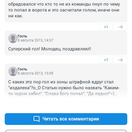
обрадовался что кто то не из команды пнул по чему 
то попал в ворота и это засчитали голом, иначе они 
ни как.
+1
–0
Гость
8 августа 2013, 14:07
Суперский гол! Молодец, поздравляю!!
+7
–0
Гость
8 августа 2013, 13:09
С каких это пор гол из зоны штрафной вдруг стал 
"издалека"?о_О Статью нужно было назвать "Каким-
то чудом забил", "Слава Богу попал", "Да ладно!"=)

+16
–4
P.S. Не смотря не на что всех болельщиков ФК Енисей 
поздравляю с победой!)))))
Читать все комментарии