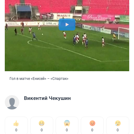
Гол в матче «Енисей» – «Спартак»
Викентий Чекушин
0
0
0
0
0