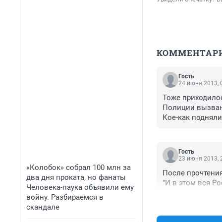
КОММЕНТАР
Гость
24 июня 2013, 
Тоже приходилос
Полиции вызванны
Кое-как подняли
грелись с друзья
Вашими семьями
Гость
23 июня 2013, 
«Колобок» собрал 100 млн за
После прочтения
два дня проката, но фанаты
"И в этом вся Ро
Человека-паука объявили ему
войну. Разбираемся в
скандале