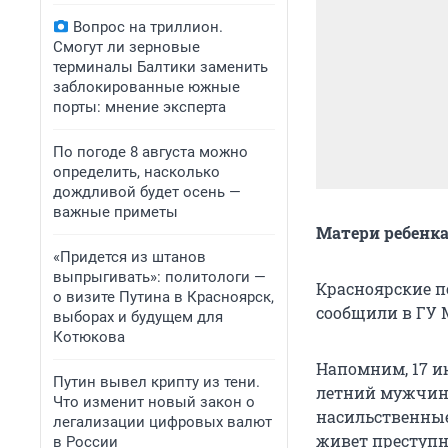
Вопрос на триллион.
Смогут ли зерновые
терминалы Балтики заменить
заблокированные южные
порты: мнение эксперта
По погоде 8 августа можно
определить, насколько
дождливой будет осень —
важные приметы
Матери ребенка
«Придется из штанов
выпрыгивать»: политологи —
Красноярские п
о визите Путина в Красноярск,
сообщили в ГУ 
выборах и будущем для
Котюкова
Напомним, 17 и
Путин вывел крипту из тени.
летний мужчина
Что изменит новый закон о
насильственные
легализации цифровых валют
живет преступни
в России