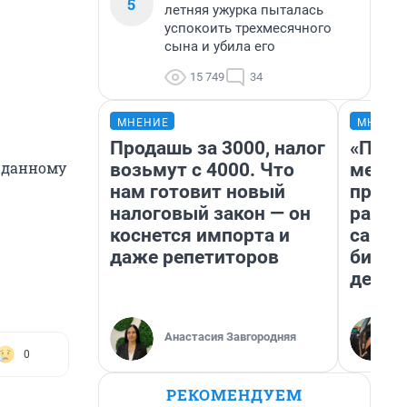
5
летняя ужурка пыталась
успокоить трехмесячного
сына и убила его
15 749
34
МНЕНИЕ
МНЕНИ
Продашь за 3000, налог
«Поку
о данному
возьмут с 4000. Что
мешке
нам готовит новый
предп
налоговый закон — он
расска
коснется импорта и
самом
даже репетиторов
бизне
дешев
Анастасия Завгородняя
0
РЕКОМЕНДУЕМ