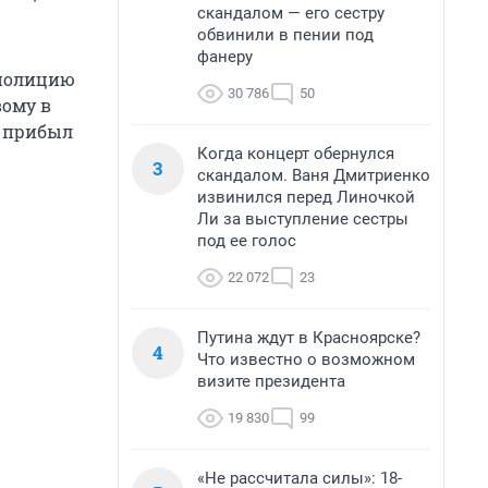
скандалом — его сестру
обвинили в пении под
фанеру
 полицию
30 786
50
вому в
ь прибыл
Когда концерт обернулся
3
скандалом. Ваня Дмитриенко
извинился перед Линочкой
Ли за выступление сестры
под ее голос
22 072
23
Путина ждут в Красноярске?
4
Что известно о возможном
визите президента
19 830
99
«Не рассчитала силы»: 18-