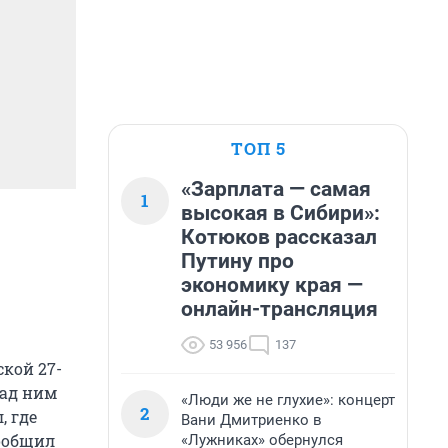
ТОП 5
«Зарплата — самая
1
высокая в Сибири»:
Котюков рассказал
Путину про
экономику края —
онлайн-трансляция
53 956
137
кой 27-
над ним
«Люди же не глухие»: концерт
2
, где
Вани Дмитриенко в
сообщил
«Лужниках» обернулся