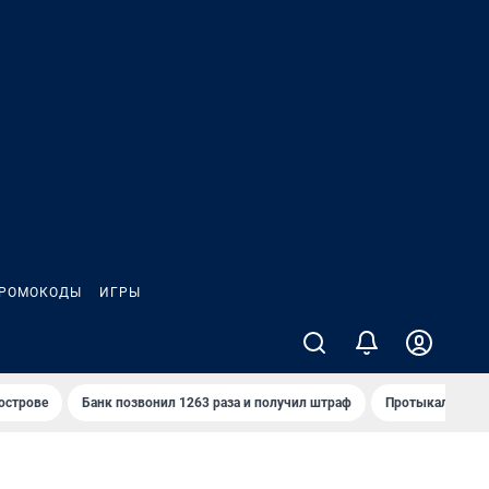
РОМОКОДЫ
ИГРЫ
 острове
Банк позвонил 1263 раза и получил штраф
Протыкал проду