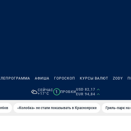
ЕЛЕПРОГРАММА
АФИША
ГОРОСКОП
КУРСЫ ВАЛЮТ
ZODY
П
USD 82,17
СЕЙЧАС
1
ПРОБКИ
+17°C
EUR 94,84
олбов
«Колобка» не стали показывать в Красноярске
Гриль-парк на