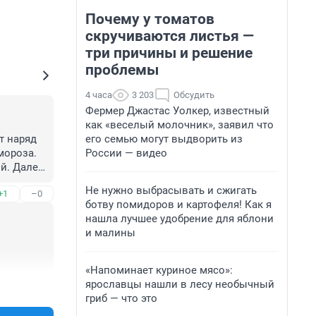
Почему у томатов
скручиваются листья —
три причины и решение
проблемы
4 часа
3 203
Обсудить
Фермер Джастас Уолкер, известный
как «веселый молочник», заявил что
его семью могут выдворить из
 наряд 
России — видео
ороза. 
й. Далее 
а с 
Не нужно выбрасывать и сжигать
+1
–0
ботву помидоров и картофеля! Как я
нашла лучшее удобрение для яблони
и малины
«Напоминает куриное мясо»:
ярославцы нашли в лесу необычный
+0
–0
гриб — что это