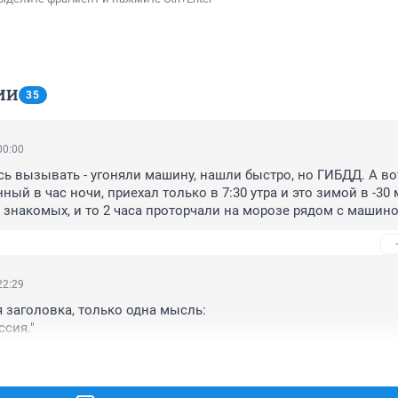
ИИ
35
00:00
ь вызывать - угоняли машину, нашли быстро, но ГИБДД. А вот
й в час ночи, приехал только в 7:30 утра и это зимой в -30 м
 знакомых, и то 2 часа проторчали на морозе рядом с машино
ми в их авто. "Сотруднички" наши - чтоб таких происшествий, д
!!! Работа ОТВРАТИТЕЛЬНАЯ!
22:29
 заголовка, только одна мысль:

ссия."