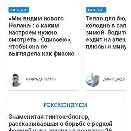
МНЕНИЕ
МНЕНИЕ
«Мы видим нового
Тепло для бюд
Нолана»: с каким
холодно в сало
настроем нужно
зимой. Водител
смотреть «Одиссею»,
ездит на элект
чтобы она не
плюсы и мину
выглядела как фиаско
Надежда Губарь
Денис Дедюхи
РЕКОМЕНДУЕМ
Знаменитая тикток-блогер,
рассказывавшая о борьбе с редкой
формой рака, умерла в возрасте 26