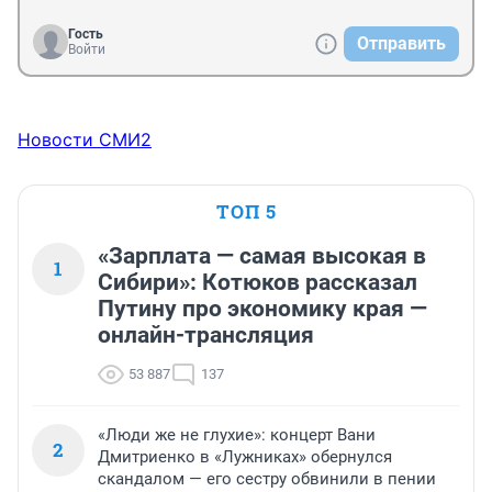
Гость
Отправить
Войти
Новости СМИ2
ТОП 5
«Зарплата — самая высокая в
1
Сибири»: Котюков рассказал
Путину про экономику края —
онлайн-трансляция
53 887
137
«Люди же не глухие»: концерт Вани
2
Дмитриенко в «Лужниках» обернулся
скандалом — его сестру обвинили в пении