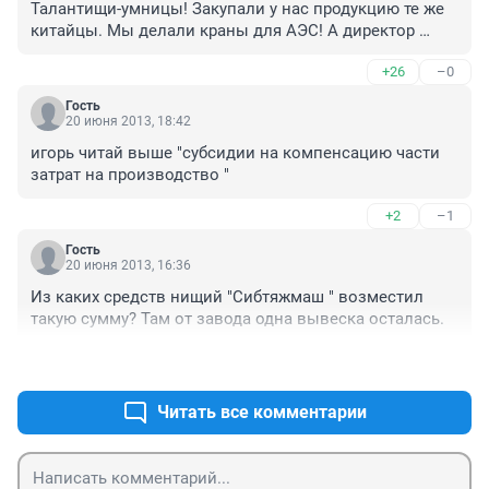
Талантищи-умницы! Закупали у нас продукцию те же 
китайцы. Мы делали краны для АЭС! А директор 
Гайдамака в 7 утра приходил, все цеха обходил, с 
+26
–0
рабочими здоровался, душой болел за дело, 
настоящий хозяйственник. Хорошее время было - 
Гость
коллектив дружный и веселый, и работа ладилась, и 
20 июня 2013, 18:42
отдыхали весело, и разные соревнования устраивали 
игорь читай выше "субсидии на компенсацию части 
- по плаванию, футболу, конькобежные и т.д., и в 
затрат на производство "
профилактории отдыхали, и квартиры давали 
молодым специалистам. Хочу обратно туда, в то 
+2
–1
время, на наш завод работать!
Гость
20 июня 2013, 16:36
Из каких средств нищий "Сибтяжмаш " возместил 
такую сумму? Там от завода одна вывеска осталась.
+23
–0
Читать все комментарии