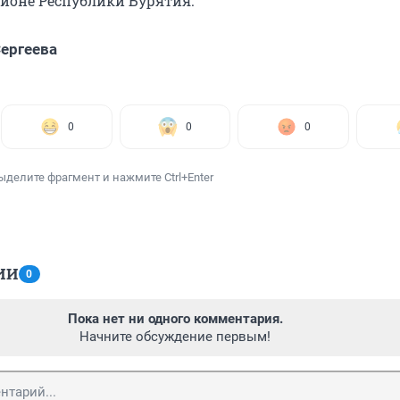
айоне Республики Бурятия.
ергеева
0
0
0
ыделите фрагмент и нажмите Ctrl+Enter
ИИ
0
Пока нет ни одного комментария.
Начните обсуждение первым!