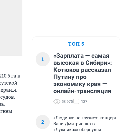
ТОП 5
«Зарплата — самая
1
высокая в Сибири»:
Котюков рассказал
0,6 га в
Путину про
кутской
экономику края —
охраны,
онлайн-трансляция
судов.
53 975
137
а,
огнем
«Люди же не глухие»: концерт
2
Вани Дмитриенко в
«Лужниках» обернулся