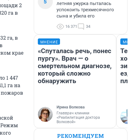
5
летняя ужурка пыталась
площади 2
успокоить трехмесячного
20 га в
сына и убила его
16 371
34
2 га, в
МНЕНИЕ
МНЕНИ
в
«Спуталась речь, понес
Тепло
ском крае
пургу». Врач — о
холод
смертельном диагнозе,
зимой
который сложно
ездит
о 1 447
обнаружить
плюсы
,1 га на
х пожаров
Ирина Волкова
Главврач клиники
вской
«Реабилитация доктора
Волковой»
. Режим
ского
РЕКОМЕНДУЕМ