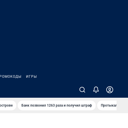
РОМОКОДЫ
ИГРЫ
 острове
Банк позвонил 1263 раза и получил штраф
Протыкал проду