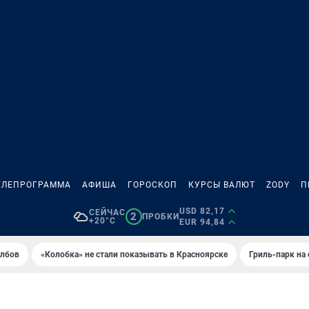
ЕЛЕПРОГРАММА
АФИША
ГОРОСКОП
КУРСЫ ВАЛЮТ
ZODY
П
USD 82,17
СЕЙЧАС
2
ПРОБКИ
+20°C
EUR 94,84
олбов
«Колобка» не стали показывать в Красноярске
Гриль-парк на