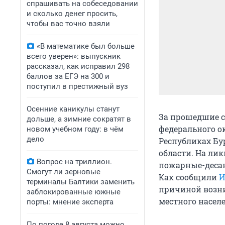
спрашивать на собеседовании
и сколько денег просить,
чтобы вас точно взяли
«В математике был больше
всего уверен»: выпускник
рассказал, как исправил 298
баллов за ЕГЭ на 300 и
поступил в престижный вуз
Осенние каникулы станут
За прошедшие су
дольше, а зимние сократят в
федерального ок
новом учебном году: в чём
дело
Республиках Бу
области. На ли
Вопрос на триллион.
пожарные-десан
Смогут ли зерновые
Как сообщили
И
терминалы Балтики заменить
причиной возни
заблокированные южные
местного населе
порты: мнение эксперта
По погоде 8 августа можно