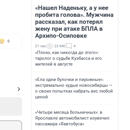
«Нашел Наденьку, а у нее
пробита голова». Мужчина
рассказал, как потерял
жену при атаке БПЛА в
Архипо-Осиповке
0
21 час
23 940
4
«Плохо, как никогда до этого»:
таролог о судьбе Кузбасса и его
жителей в августе
«Ела одни булочки и пирожные»:
экстремально худые новосибирцы —
о своих попытках набрать вес любой
ценой
«Четыре месяца больничных»: в
Ярославле автомобилист изувечил
пассажира «Яавтобуса»