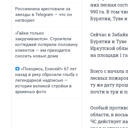
них лесная сост
Россиянина арестовали за
990 га. В том ч
звезды в Telegram — что он
Бурятии, Туве и
натворил
«Гайки только
Сейчас в Забайк
закручиваются». Строители
Бурятии и Туве 
коттеджей потеряли половину
Иркутской облас
клиентов — им приходится
на площади 1 га
сносить новые дома
«Покорись, Енисей!» 67 лет
Всего с начала 
назад в реку сбросили глыбу с
лесных пожаров 
легендарной надписью —
ту же дату про
история великой стройки в
почти в три и п
архивных фото
Особый противо
области, в вос
ЧС действует на