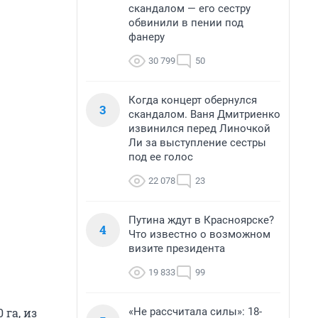
скандалом — его сестру
обвинили в пении под
фанеру
30 799
50
Когда концерт обернулся
3
скандалом. Ваня Дмитриенко
извинился перед Линочкой
Ли за выступление сестры
под ее голос
22 078
23
Путина ждут в Красноярске?
4
Что известно о возможном
визите президента
19 833
99
«Не рассчитала силы»: 18-
 га, из