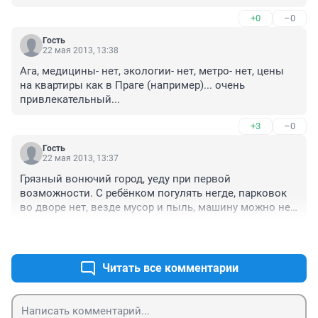
некоторые вещи дороже чем в Краснодаре в 4 раза. 
+0
–0
Ну тут только с Норильском можно сравнивать. 
Южные народы с гор по спускались, скоро второй 
Гость
"нерезиновск" будет по типу Москвы. Интересно 
22 мая 2013, 13:38
взглянуть что с Сочи будет после олимпиады.
Ага, медицины- нет, экологии- нет, метро- нет, цены 
на квартиры как в Праге (например)... очень 
привлекательный...
+3
–0
Гость
22 мая 2013, 13:37
Грязный вонючий город, уеду при первой 
возможности. С ребёнком погулять негде, парковок 
во дворе нет, везде мусор и пыль, машину можно не 
мыть на второй день уже опять грязная, по улице в 
+3
–1
противогазе ходить надо.
Читать все комментарии