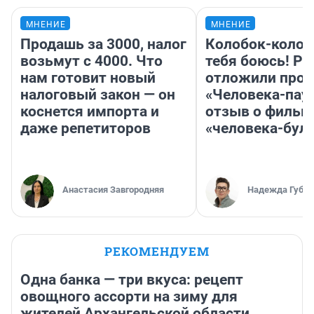
МНЕНИЕ
МНЕНИЕ
Продашь за 3000, налог
Колобок-колобо
возьмут с 4000. Что
тебя боюсь! Ра
нам готовит новый
отложили прок
налоговый закон — он
«Человека-пау
коснется импорта и
отзыв о фильм
даже репетиторов
«человека-бул
Анастасия Завгородняя
Надежда Губар
РЕКОМЕНДУЕМ
Одна банка — три вкуса: рецепт
овощного ассорти на зиму для
жителей Архангельской области