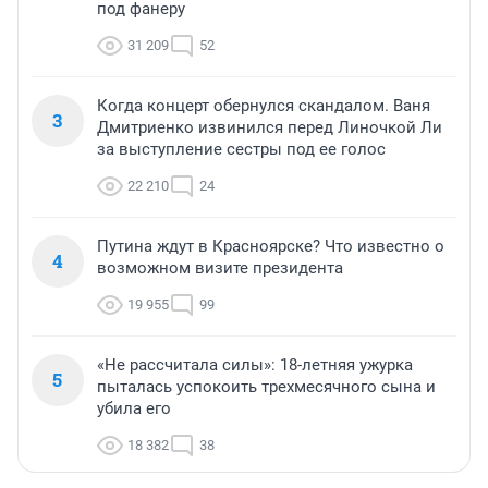
под фанеру
31 209
52
Когда концерт обернулся скандалом. Ваня
3
Дмитриенко извинился перед Линочкой Ли
за выступление сестры под ее голос
22 210
24
Путина ждут в Красноярске? Что известно о
4
возможном визите президента
19 955
99
«Не рассчитала силы»: 18-летняя ужурка
5
пыталась успокоить трехмесячного сына и
убила его
18 382
38