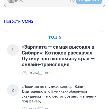
Войти
Новости СМИ2
ТОП 5
«Зарплата — самая высокая в
1
Сибири»: Котюков рассказал
Путину про экономику края —
онлайн-трансляция
53 734
137
«Люди же не глухие»: концерт Вани
2
Дмитриенко в «Лужниках» обернулся
скандалом — его сестру обвинили в пении
под фанеру