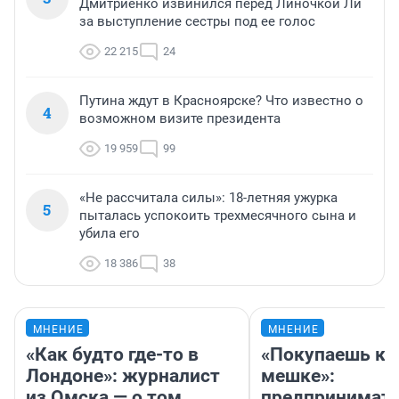
Дмитриенко извинился перед Линочкой Ли
за выступление сестры под ее голос
22 215
24
Путина ждут в Красноярске? Что известно о
4
возможном визите президента
19 959
99
«Не рассчитала силы»: 18-летняя ужурка
5
пыталась успокоить трехмесячного сына и
убила его
18 386
38
МНЕНИЕ
МНЕНИЕ
«Как будто где-то в
«Покупаешь ко
Лондоне»: журналист
мешке»:
из Омска — о том,
предпринимат