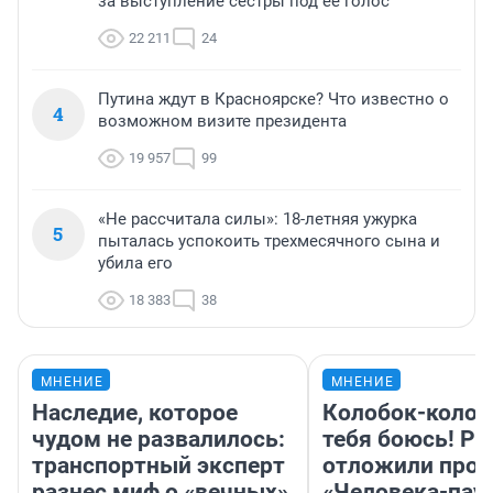
за выступление сестры под ее голос
22 211
24
Путина ждут в Красноярске? Что известно о
4
возможном визите президента
19 957
99
«Не рассчитала силы»: 18-летняя ужурка
5
пыталась успокоить трехмесячного сына и
убила его
18 383
38
МНЕНИЕ
МНЕНИЕ
Наследие, которое
Колобок-колобо
чудом не развалилось:
тебя боюсь! Ра
транспортный эксперт
отложили прок
разнес миф о «вечных»
«Человека-пау