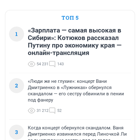
ТОП 5
«Зарплата — самая высокая в
1
Сибири»: Котюков рассказал
Путину про экономику края —
онлайн-трансляция
54 231
143
«Люди же не глухие»: концерт Вани
2
Дмитриенко в «Лужниках» обернулся
скандалом — его сестру обвинили в пении
под фанеру
31 212
52
Когда концерт обернулся скандалом. Ваня
3
Дмитриенко извинился перед Линочкой Ли