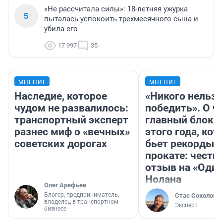
«Не рассчитала силы»: 18-летняя ужурка
5
пыталась успокоить трехмесячного сына и
убила его
17 997
35
МНЕНИЕ
МНЕНИЕ
Наследие, которое
«Никого нельз
чудом не развалилось:
победить». О ч
транспортный эксперт
главный блокб
разнес миф о «вечных»
этого года, ко
советских дорогах
бьет рекорды 
прокате: честн
отзыв на «Оди
Нолана
Олег Арефьев
Блогер, предприниматель,
Стас Соколов
владелец в транспортном
Эксперт
бизнесе