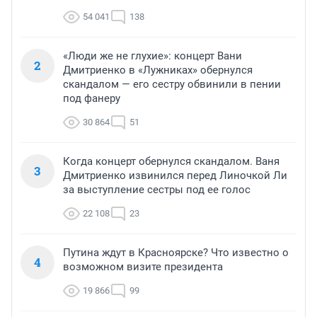
54 041
138
«Люди же не глухие»: концерт Вани
2
Дмитриенко в «Лужниках» обернулся
скандалом — его сестру обвинили в пении
под фанеру
30 864
51
Когда концерт обернулся скандалом. Ваня
3
Дмитриенко извинился перед Линочкой Ли
за выступление сестры под ее голос
22 108
23
Путина ждут в Красноярске? Что известно о
4
возможном визите президента
19 866
99