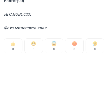
Волгоград.
НГС.НОВОСТИ
Фото минспорта края
0
0
0
0
0