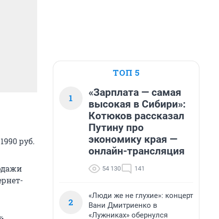
ТОП 5
«Зарплата — самая
1
высокая в Сибири»:
Котюков рассказал
Путину про
экономику края —
1990 руб.
онлайн-трансляция
одажи
54 130
141
ернет-
«Люди же не глухие»: концерт
2
Вани Дмитриенко в
«Лужниках» обернулся