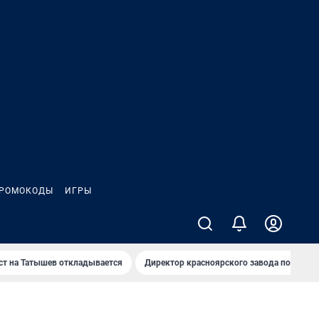
РОМОКОДЫ
ИГРЫ
т на Татышев откладывается
Директор красноярского завода под сан