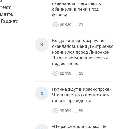
й
скандалом — его сестру
Cream
обвинили в пении под
амяти,
фанеру
. Гаджет
30 936
51
Когда концерт обернулся
3
скандалом. Ваня Дмитриенко
извинился перед Линочкой
Ли за выступление сестры
под ее голос
22 138
23
Путина ждут в Красноярске?
4
Что известно о возможном
визите президента
19 894
99
«Не рассчитала силы»: 18-