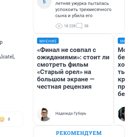
5
летняя ужурка пыталась
успокоить трехмесячного
сына и убила его
18 228
38
р
МНЕНИЕ
МНЕНИ
.
«Финал не совпал с
Мой б
catel,
ожиданиями»: стоит ли
береж
смотреть фильм
хотел
«Старый орел» на
тысяч
большом экране —
креди
честная рецензия
приех
безоп
Надежда Губарь
0
РЕКОМЕНДУЕМ