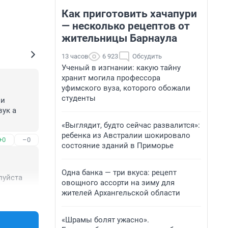
Как приготовить хачапури
— несколько рецептов от
жительницы Барнаула
13 часов
6 923
Обсудить
Ученый в изгнании: какую тайну
хранит могила профессора
уфимского вуза, которого обожали
студенты
и 
ук а 
«Выглядит, будто сейчас развалится»:
ребенка из Австралии шокировало
+0
–0
состояние зданий в Приморье
Одна банка — три вкуса: рецепт
луйста
овощного ассорти на зиму для
жителей Архангельской области
+0
–0
«Шрамы болят ужасно».