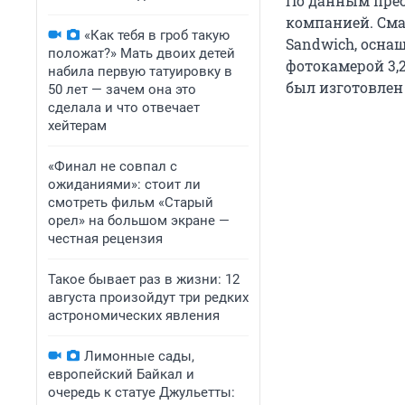
По данным пре
компанией. Сма
«Как тебя в гроб такую
Sandwich, осна
положат?» Мать двоих детей
фотокамерой 3,2
набила первую татуировку в
был изготовлен 
50 лет — зачем она это
сделала и что отвечает
хейтерам
«Финал не совпал с
ожиданиями»: стоит ли
смотреть фильм «Старый
орел» на большом экране —
честная рецензия
Такое бывает раз в жизни: 12
августа произойдут три редких
астрономических явления
Лимонные сады,
европейский Байкал и
очередь к статуе Джульетты: