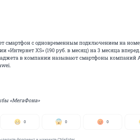
ет смартфон с одновременным подключением на номе
и «Интернет XS» (190 руб. в месяц) на 3 месяца вперед
аджета в компании называют смартфоны компаний Al
awei.
жбы «МегаФона»
0
0
0
ыделите фрагмент и нажмите Ctrl+Enter