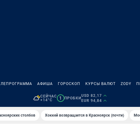
ЕЛЕПРОГРАММА
АФИША
ГОРОСКОП
КУРСЫ ВАЛЮТ
ZODY
П
USD 82,17
СЕЙЧАС
1
ПРОБКИ
+14°C
EUR 94,84
асноярских столбов
Хоккей возвращается в Красноярск (почти)
Мос