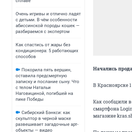
сплаве
Очень игривы и отлично ладят
с детьми. В чём особенности
абиссинской породы кошек —
разбираемся с экспертом
Как спастись от жары без
кондиционера: 5 работающих
способов
Начались прода
Покорила пять вершин,
оставила предсмертную
записку и послание сыну. Что
В Красноярске 1
с телом Натальи
Наговициной, погибшей на
пике Победы
Как сообщили в
смартфона Login
Сибирский Бэнкси: как
магазине kras.s
скульптор в черной маске
развешивает загадочные арт-
объекты — видео