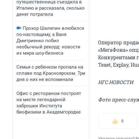
путешественница съездила в
Италию и рассказала, сколько
денег потратила
Прохор Шаляпин влюбился
по-настоящему, а Ваня
Дмитриенко побил
Оператор прода
необычный рекорд: новости
«МегаФона» опци
из мира шоу-бизнеса
Конкурентами г
Texet, Explay, Hu
Семья с ребенком пропала на
сплаве под Красноярском. Три
дня о них не вспоминали
НГС.НОВОСТИ
Офис с рестораном построят
Фото пресс-слу
на месте легендарной
заброшки Института
биофизики в Академгородке
0
Увидели опечатку? В