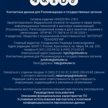
Контактные данные для Роскомнадзора и государственных органов
Сетевое издание «NGS24.RU» (18+)
Зарегистрировано Федеральной службой по надзору в сфере связи,
информационных технологий и массовых коммуникаций
(Роскомнадзор). Регистрационный номер и дата принятия решения о
регистрации - ЭЛ № ФС 77-78818 от 07.08.2020 г.
Учредитель: Общество с ограниченной ответственностью "ИНТЕРНЕТ
ТЕХНОЛОГИИ"
Главный редактор: Кондрашова Надежда Александровна
Адрес редакции: 660017, Россия, Красноярск, пр. Мира, 94, оф. 230,
телефон 8 (391) 252-99-53, 8 (999) 315-05-05
Электронный адрес редакции:
ngs24@shkulev.ru
Контактные данные для Роскомнадзора и государственных органов:
juristnsk@shkulev.ru
Техподдержка:
help@shkulev.ru
Связаться с отделом продаж: 8 (383) 212-52-52, 8 (800) 200-03-83 (звонок
с сотового бесплатный),
reklamangs@shkulev.ru
Редакция сайта не несет ответственности за достоверность
информации, содержащейся в рекламных объявлениях.
Особенности эксплуатации (использования) веб-портала регулируются:
Руководством пользователя
Описанием функциональных характеристик ПО
Условиями использования веб-портала и политикой
конфиденциальности персональных данных