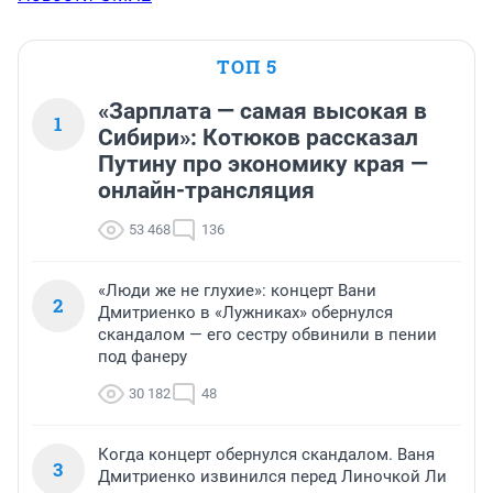
ТОП 5
«Зарплата — самая высокая в
1
Сибири»: Котюков рассказал
Путину про экономику края —
онлайн-трансляция
53 468
136
«Люди же не глухие»: концерт Вани
2
Дмитриенко в «Лужниках» обернулся
скандалом — его сестру обвинили в пении
под фанеру
30 182
48
Когда концерт обернулся скандалом. Ваня
3
Дмитриенко извинился перед Линочкой Ли