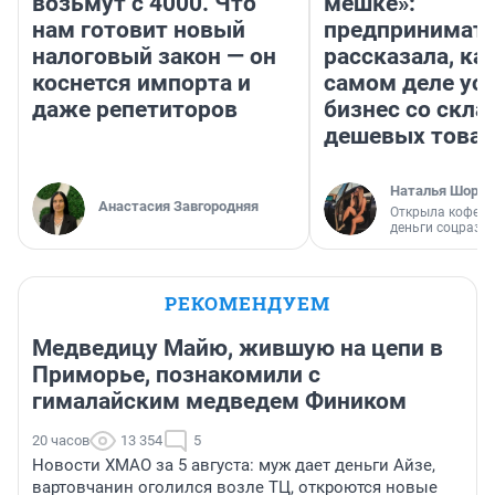
возьмут с 4000. Что
мешке»:
нам готовит новый
предпринимат
налоговый закон — он
рассказала, как
коснется импорта и
самом деле ус
даже репетиторов
бизнес со скл
дешевых това
Наталья Шорох
Анастасия Завгородняя
Открыла кофейн
деньги соцразв
РЕКОМЕНДУЕМ
Медведицу Майю, жившую на цепи в
Приморье, познакомили с
гималайским медведем Фиником
20 часов
13 354
5
Новости ХМАО за 5 августа: муж дает деньги Айзе,
вартовчанин оголился возле ТЦ, откроются новые