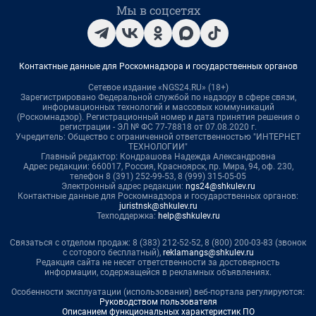
Мы в соцсетях
Контактные данные для Роскомнадзора и государственных органов
Сетевое издание «NGS24.RU» (18+)
Зарегистрировано Федеральной службой по надзору в сфере связи,
информационных технологий и массовых коммуникаций
(Роскомнадзор). Регистрационный номер и дата принятия решения о
регистрации - ЭЛ № ФС 77-78818 от 07.08.2020 г.
Учредитель: Общество с ограниченной ответственностью "ИНТЕРНЕТ
ТЕХНОЛОГИИ"
Главный редактор: Кондрашова Надежда Александровна
Адрес редакции: 660017, Россия, Красноярск, пр. Мира, 94, оф. 230,
телефон 8 (391) 252-99-53, 8 (999) 315-05-05
Электронный адрес редакции:
ngs24@shkulev.ru
Контактные данные для Роскомнадзора и государственных органов:
juristnsk@shkulev.ru
Техподдержка:
help@shkulev.ru
Связаться с отделом продаж: 8 (383) 212-52-52, 8 (800) 200-03-83 (звонок
с сотового бесплатный),
reklamangs@shkulev.ru
Редакция сайта не несет ответственности за достоверность
информации, содержащейся в рекламных объявлениях.
Особенности эксплуатации (использования) веб-портала регулируются:
Руководством пользователя
Описанием функциональных характеристик ПО